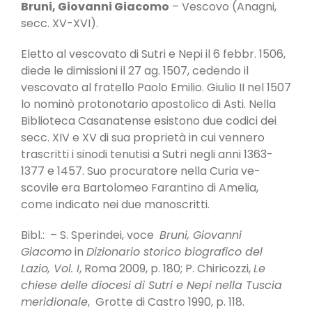
Bruni, Giovanni Giacomo
– Vescovo (Anagni,
secc. XV-XVI).
Eletto al vescovato di Sutri e Nepi il 6 febbr. 1506,
diede le dimissioni il 27 ag. 1507, cedendo il
vescovato al fratello Paolo Emilio. Giu­lio II nel 1507
lo nominò protonotario apostolico di Asti. Nella
Biblioteca Casanatense esistono due co­dici dei
secc. XIV e XV di sua proprietà in cui ven­nero
trascritti i sinodi tenutisi a Sutri negli anni 1363-
1377 e 1457. Suo procuratore nella Curia ve­
scovile era Bartolomeo Farantino di Amelia,
come indicato nei due manoscritti.
Bibl.: – S. Sperindei, voce
Bruni, Giovanni
Giacomo
in
Dizionario storico biografico del
Lazio, Vol. I
, Roma 2009, p. 180; P. Chiricozzi,
Le
chiese delle diocesi di Sutri e Nepi nella Tuscia
meridionale
, Grotte di Castro 1990, p. 118.