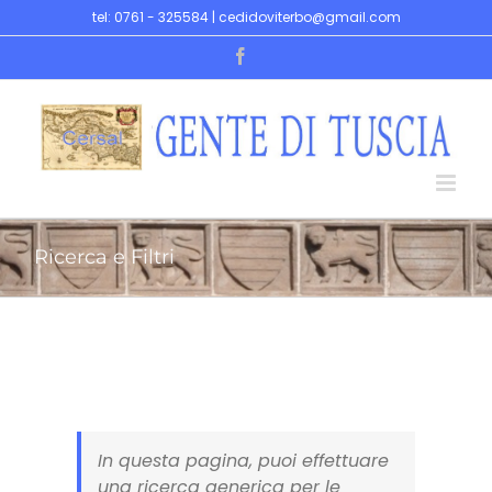
Skip
tel: 0761 - 325584 | cedidoviterbo@gmail.com
to
Facebook
content
Ricerca e Filtri
In questa pagina, puoi effettuare
una ricerca generica per le