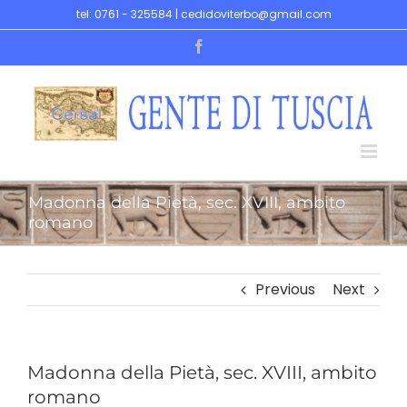
Skip
tel: 0761 - 325584 | cedidoviterbo@gmail.com
to
Facebook
content
Madonna della Pietà, sec. XVIII, ambito
romano
Previous
Next
Madonna della Pietà, sec. XVIII, ambito
romano