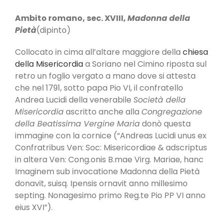
Ambito romano, sec. XVIII,
Madonna della
Pietà
(dipinto)
Collocato in cima all’altare maggiore della
chiesa
della Misericordia
a Soriano nel Cimino riposta sul
retro un foglio vergato a mano dove si attesta
che nel 1791, sotto papa Pio VI, il confratello
Andrea Lucidi della venerabile
Società della
Misericordia
ascritto anche alla
Congregazione
della Beatissima Vergine Maria
donò questa
immagine con la cornice (“Andreas Lucidi unus ex
Confratribus Ven: Soc: Misericordiae & adscriptus
in altera Ven: Cong.onis B.mae Virg. Mariae, hanc
Imaginem sub invocatione Madonna della Pietà
donavit, suisq. Ipensis ornavit anno millesimo
septing. Nonagesimo primo Reg.te Pio PP VI anno
eius XVI”).