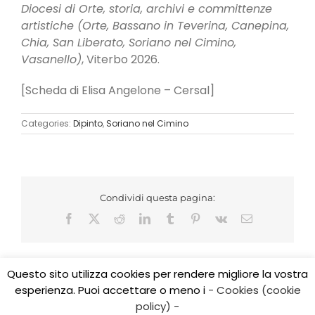
Diocesi di Orte, storia, archivi e committenze
artistiche (Orte, Bassano in Teverina, Canepina,
Chia, San Liberato, Soriano nel Cimino,
Vasanello)
, Viterbo 2026.
[Scheda di Elisa Angelone – Cersal]
Categories:
Dipinto
,
Soriano nel Cimino
Condividi questa pagina:
Facebook
X
Reddit
LinkedIn
Tumblr
Pinterest
Vk
Email
Questo sito utilizza cookies per rendere migliore la vostra
esperienza. Puoi accettare o meno i
- Cookies (cookie
Copyright 2017 CEDIDO v.2.3 | All Rights Reserved | Tel.
policy) -
0761/325584