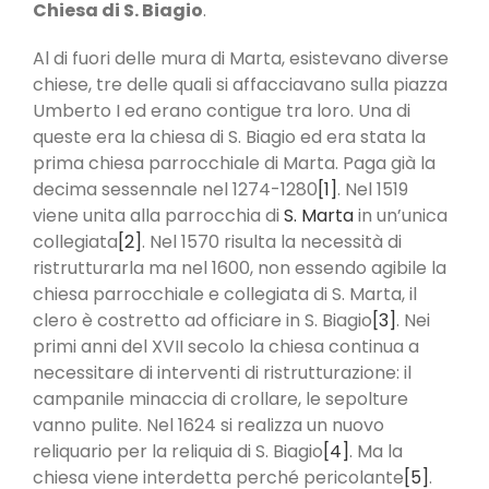
Chiesa di S. Biagio
.
Al di fuori delle mura di Marta, esistevano diverse
chiese, tre delle quali si affacciavano sulla piazza
Umberto I ed erano contigue tra loro. Una di
queste era la chiesa di S. Biagio ed era stata la
prima chiesa parrocchiale di Marta. Paga già la
decima sessennale nel 1274-1280
[1]
. Nel 1519
viene unita alla parrocchia di
S. Marta
in un’unica
collegiata
[2]
. Nel 1570 risulta la necessità di
ristrutturarla ma nel 1600, non essendo agibile la
chiesa parrocchiale e collegiata di S. Marta, il
clero è costretto ad officiare in S. Biagio
[3]
. Nei
primi anni del XVII secolo la chiesa continua a
necessitare di interventi di ristrutturazione: il
campanile minaccia di crollare, le sepolture
vanno pulite. Nel 1624 si realizza un nuovo
reliquario per la reliquia di S. Biagio
[4]
. Ma la
chiesa viene interdetta perché pericolante
[5]
.