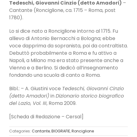
Tedeschi, Giovanni Cinzio (detto Amadori)
–
Cantante (Ronciglione, ca. 1715 – Roma, post
1780).
Lo si dice nato a Ronciglione intorno al 1715. Fu
allievo di Antonio Bernacchi a Bologna; ebbe
voce dapprima da sopranista, poi da contraltista.
Debuttò probabilmente a Roma e fu attivo a
Napoli, a Milano ma era stato presente anche a
Vienna e a Berlino. Si dedicò all’insegnamento
fondando una scuola di canto a Roma.
Bibl.: – A. Giustini voce
Tedeschi, Giovanni Cinzio
(detto Amadori)
in
Dizionario storico biografico
del Lazio, Vol. III
, Roma 2009.
[Scheda di Redazione – Cersal]
Categories:
Cantante
,
BIOGRAFIE
,
Ronciglione