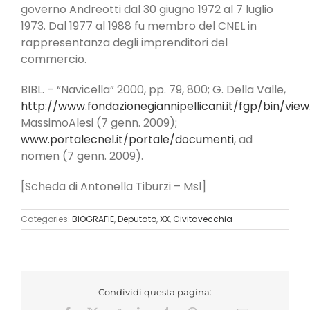
governo Andreotti dal 30 giugno 1972 al 7 luglio
1973. Dal 1977 al 1988 fu membro del CNEL in
rappresentanza degli im­prenditori del
commercio.
BIBL. – “Navicella” 2000, pp. 79, 800; G. Della Valle,
http://www.fondazionegiannipellicani.it/fgp/bin/view
MassimoAlesi (7 genn. 2009);
www.portalecnel.it/portale/documenti
, ad
nomen (7 genn. 2009).
[Scheda di Antonella Tiburzi – Msl]
Categories:
BIOGRAFIE
,
Deputato
,
XX
,
Civitavecchia
Condividi questa pagina: