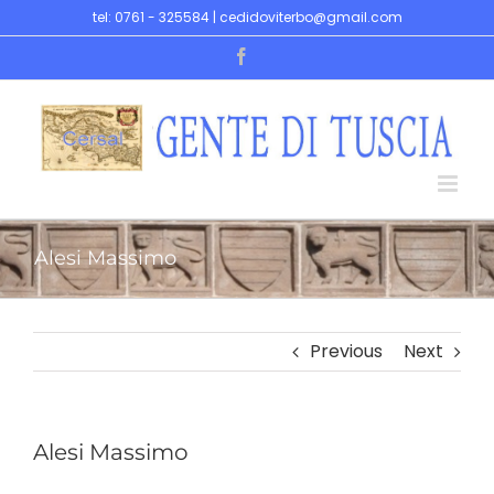
Skip
tel: 0761 - 325584 | cedidoviterbo@gmail.com
to
Facebook
content
Alesi Massimo
Previous
Next
Alesi Massimo