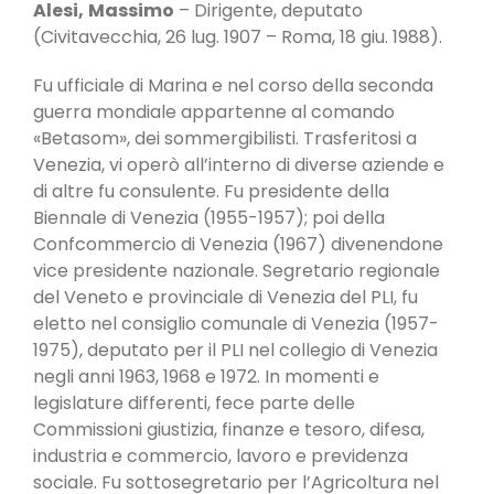
Alesi,
Massimo
– Dirigente, deputato
(Civitavec­chia, 26 lug. 1907 – Roma, 18 giu. 1988).
Fu ufficiale di Marina e nel corso della seconda
guer­ra mondiale appartenne al comando
«Betasom», dei sommergibilisti. Trasferitosi a
Venezia, vi operò al­l’interno di diverse aziende e
di altre fu consulen­te. Fu presidente della
Biennale di Venezia (1955-­1957); poi della
Confcommercio di Venezia (1967) divenendone
vice presidente nazionale. Segretario regionale
del Veneto e provinciale di Venezia del PLI, fu
eletto nel consiglio comunale di Venezia (1957-
1975), deputato per il PLI nel collegio di Ve­nezia
negli anni 1963, 1968 e 1972. In momenti e
legislature differenti, fece parte delle
Commissioni giustizia, finanze e tesoro, difesa,
industria e com­mercio, lavoro e previdenza
sociale. Fu sottosegre­tario per l’Agricoltura nel