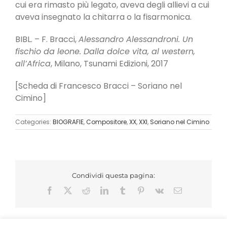
cui era rimasto più legato, aveva degli allievi a cui
aveva insegnato la chitarra o la fisarmonica.
BIBL. – F. Bracci,
Alessandro Alessandroni. Un
fischio da leone. Dalla dolce vita, al western,
all’Africa
, Milano, Tsunami Edizioni, 2017
[Scheda di Francesco Bracci – Soriano nel
Cimino]
Categories:
BIOGRAFIE
,
Compositore
,
XX
,
XXI
,
Soriano nel Cimino
Condividi questa pagina:
Facebook
X
Reddit
LinkedIn
Tumblr
Pinterest
Vk
Email