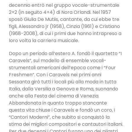
decennio entrò nel gruppo vocale-strumentale
2+2 (in seguito 4+4) di Nora Orlandi. Nel 1957
sposò Giulia De Mutiis, cantante, da cui ebbe tre
figli, Alessandro jr (1958), Cinzia (1961) e Cristiano
(1968-2008), di cui i primi due hanno intrapreso a
loro volta la carriera musicale.
Dopo un periodo all’estero A. fondò il quartetto “I
Caravels”, sul modello di ensemble vocali-
strumentali americani dell’epoca come i “Four
Freshmen”. Con i Caravels nei primi anni
Sessanta girò tutti i locali più alla moda in tutta
Italia, dalla Versilia a Genova e Roma, suonando
anche alla Festa del cinema di Venezia.
Abbandonata in quanto troppo stancante
questa vita chiuse i Caravels e fondò un coro, i
“Cantori Moderni”, che subito si conquistò la
stima dei migliori compositori e cantautori italiani.
Per due decenni i Cantori furono uno dei pilastri