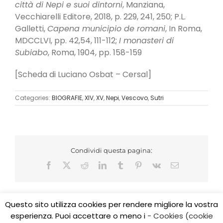
città di Nepi e suoi dintorni
, Manziana,
Vecchiarelli Editore, 2018, p. 229, 241, 250; P.L.
Galletti,
Capena municipio de romani
, In Roma,
MDCCLVI, pp. 42,54, 111-112;
I monasteri di
Subiabo
, Roma, 1904, pp. 158-159
[Scheda di Luciano Osbat – Cersal]
Categories:
BIOGRAFIE
,
XIV
,
XV
,
Nepi
,
Vescovo
,
Sutri
Condividi questa pagina:
Facebook
X
Reddit
LinkedIn
Tumblr
Pinterest
Vk
Email
Questo sito utilizza cookies per rendere migliore la vostra
esperienza. Puoi accettare o meno i
- Cookies (cookie
Copyright 2017 CEDIDO v.2.3 | All Rights Reserved | Tel.