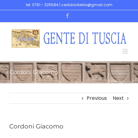
Skip
tel: 0761 - 325584 | cedidoviterbo@gmail.com
to
Facebook
content
Cordoni Giacomo
Previous
Next
Cordoni Giacomo