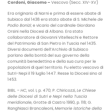
Cordoni, Giacomo –
Vescovo (Secc. XIV-XV)
Era originario di Narni e prima di essere abate di
Subiaco dal 1438 era stato abate di S. Michele
de
Podio Bonizi
; e vicario del cardinale Giordano
Orsini nella Diocesi di Albano. Era stato
collaboratore di Giovanni Vitelleschi e Rettore
del Patrimonio di San Pietro in Tuscia nel 1435.
Diversi documenti dell’Archivio di Subiaco
parlano della bontà del suo governo della
comunità benedettina e della sua cura per le
popolazioni di quel territorio. Fu eletto vescovo di
Sutri-Nepi il 19 luglio 1447. Resse la Diocesi sino al
1453.
BIBL. –
HC
, vol. I, p. 470; P. Chiricozzi,
Le Chiese
delle Diocesi di Sutri e Nepi nella Tuscia
meridionale
, Grotte di Castro 1990, p. 118; G.
Ranghiasci Brancaleoni,
Memorie istoriche della