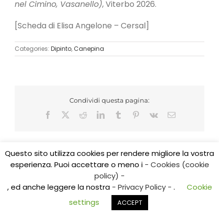
nel Cimino, Vasanello)
, Viterbo 2026.
[Scheda di Elisa Angelone – Cersal]
Categories:
Dipinto
,
Canepina
Condividi questa pagina:
Facebook
X
Reddit
LinkedIn
Tumblr
Pinterest
Vk
Email
Questo sito utilizza cookies per rendere migliore la vostra
esperienza. Puoi accettare o meno i
- Cookies (cookie
Copyright 2017 CEDIDO v.2.3 | All Rights Reserved | Tel.
policy) -
0761/325584
, ed anche leggere la nostra
- Privacy Policy -
.
Cookie
E-mail: cedidoviterbo@gmail.com | E-mail:
centroricerchealtolazio@gmail.com
settings
ACCEPT
Facebook