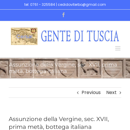
Skip
tel: 0761 - 325584 | cedidoviterbo@gmail.com
to
Facebook
content
Assunzione della Vergine, sec. XVII, prima
metà, bottega italiana
Previous
Next
Assunzione della Vergine, sec. XVII,
prima metà, bottega italiana