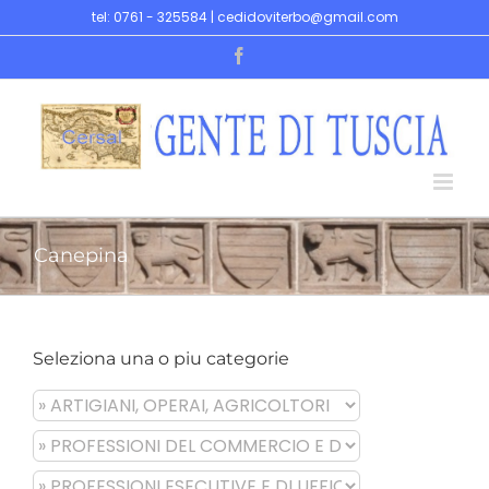
Skip
tel: 0761 - 325584 | cedidoviterbo@gmail.com
to
Facebook
content
Canepina
Seleziona una o piu categorie