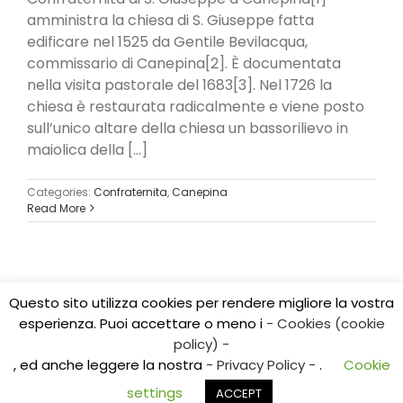
amministra la chiesa di S. Giuseppe fatta
edificare nel 1525 da Gentile Bevilacqua,
commissario di Canepina[2]. È documentata
nella visita pastorale del 1683[3]. Nel 1726 la
chiesa è restaurata radicalmente e viene posto
sull’unico altare della chiesa un bassorilievo in
maiolica della [...]
Categories:
Confraternita
,
Canepina
Read More
1
2
Next
Questo sito utilizza cookies per rendere migliore la vostra
esperienza. Puoi accettare o meno i
- Cookies (cookie
Copyright 2017 CEDIDO v.2.3 | All Rights Reserved | Tel.
policy) -
0761/325584
, ed anche leggere la nostra
- Privacy Policy -
.
Cookie
E-mail: cedidoviterbo@gmail.com | E-mail:
centroricerchealtolazio@gmail.com
settings
ACCEPT