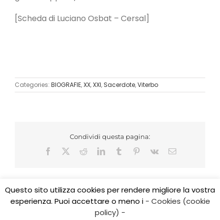
[Scheda di Luciano Osbat – Cersal]
Categories:
BIOGRAFIE
,
XX
,
XXI
,
Sacerdote
,
Viterbo
Condividi questa pagina:
Facebook
X
Reddit
LinkedIn
Tumblr
Pinterest
Vk
Email
Questo sito utilizza cookies per rendere migliore la vostra
esperienza. Puoi accettare o meno i
- Cookies (cookie
Copyright 2017 CEDIDO v.2.3 | All Rights Reserved | Tel.
policy) -
0761/325584