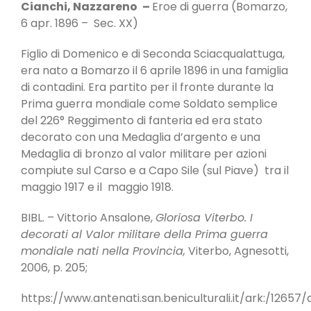
Cianchi, Nazzareno
–
Eroe di guerra (Bomarzo,
6 apr. 1896 – Sec. XX)
Figlio di Domenico e di Seconda Sciacqualattuga,
era nato a Bomarzo il 6 aprile 1896 in una famiglia
di contadini. Era partito per il fronte durante la
Prima guerra mondiale come Soldato semplice
del 226° Reggimento di fanteria ed era stato
decorato con una Medaglia d’argento e una
Medaglia di bronzo al valor militare per azioni
compiute sul Carso e a Capo Sile (sul Piave) tra il
maggio 1917 e il maggio 1918.
BIBL. – Vittorio Ansalone,
Gloriosa Viterbo. I
decorati al Valor militare della Prima guerra
mondiale nati nella Provincia,
Viterbo, Agnesotti,
2006, p. 205;
https://www.antenati.san.beniculturali.it/ark:/1265