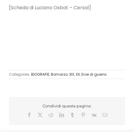
[Scheda di Luciano Osbat – Cersal]
Categories:
BIOGRAFIE
,
Bomarzo
,
XIX
,
XX
,
Eroe di guerra
Condividi questa pagina:
Facebook
X
Reddit
LinkedIn
Tumblr
Pinterest
Vk
Email