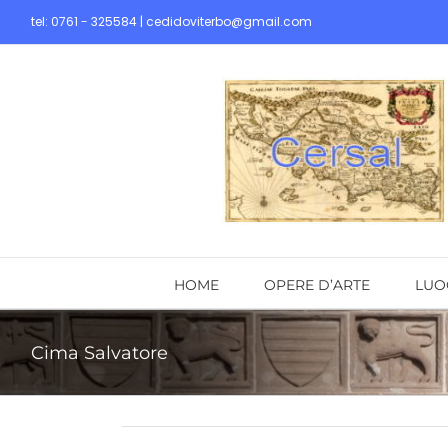
Skip
tel: 0761 - 325584 | cedidoviterbo@gmail.com
to
content
HOME
OPERE D’ARTE
LUO
Cima Salvatore