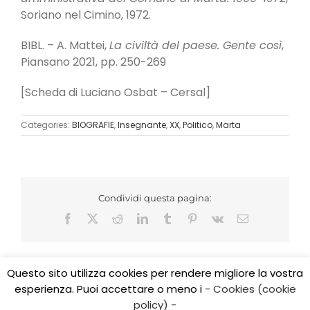
Soriano nel Cimino, 1972.
BIBL. – A. Mattei,
La civiltà del paese. Gente così
,
Piansano 2021, pp. 250-269
[Scheda di Luciano Osbat – Cersal]
Categories:
BIOGRAFIE
,
Insegnante
,
XX
,
Politico
,
Marta
Condividi questa pagina:
Facebook
X
Reddit
LinkedIn
Tumblr
Pinterest
Vk
Email
Questo sito utilizza cookies per rendere migliore la vostra
esperienza. Puoi accettare o meno i
- Cookies (cookie
Copyright 2017 CEDIDO v.2.3 | All Rights Reserved | Tel.
policy) -
0761/325584