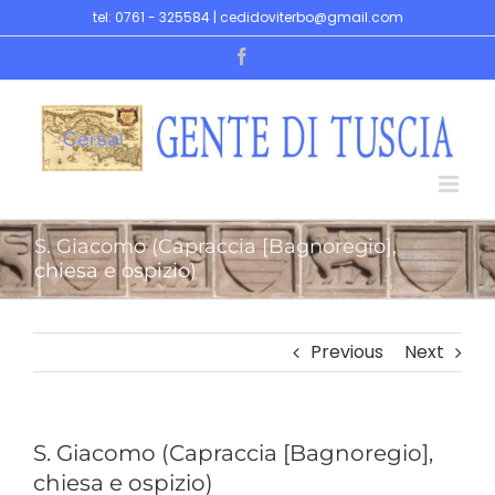
Skip
tel: 0761 - 325584 | cedidoviterbo@gmail.com
to
Facebook
content
S. Giacomo (Capraccia [Bagnoregio],
chiesa e ospizio)
Previous
Next
S. Giacomo (Capraccia [Bagnoregio],
chiesa e ospizio)