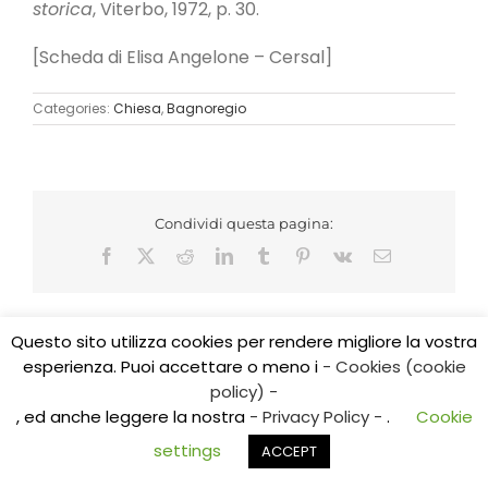
storica
, Viterbo, 1972, p. 30.
[Scheda di Elisa Angelone – Cersal]
Categories:
Chiesa
,
Bagnoregio
Condividi questa pagina:
Facebook
X
Reddit
LinkedIn
Tumblr
Pinterest
Vk
Email
Questo sito utilizza cookies per rendere migliore la vostra
esperienza. Puoi accettare o meno i
- Cookies (cookie
Copyright 2017 CEDIDO v.2.3 | All Rights Reserved | Tel.
policy) -
0761/325584
, ed anche leggere la nostra
- Privacy Policy -
.
Cookie
E-mail: cedidoviterbo@gmail.com | E-mail:
centroricerchealtolazio@gmail.com
settings
ACCEPT
Facebook