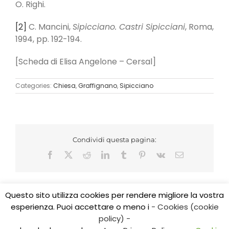
O. Righi.
[2]
C. Mancini,
Sipicciano. Castri Sipicciani
, Roma,
1994, pp. 192-194.
[Scheda di Elisa Angelone – Cersal]
Categories:
Chiesa
,
Graffignano
,
Sipicciano
Condividi questa pagina:
Facebook
X
Reddit
LinkedIn
Tumblr
Pinterest
Vk
Email
Questo sito utilizza cookies per rendere migliore la vostra
esperienza. Puoi accettare o meno i
- Cookies (cookie
Copyright 2017 CEDIDO v.2.3 | All Rights Reserved | Tel.
policy) -
0761/325584