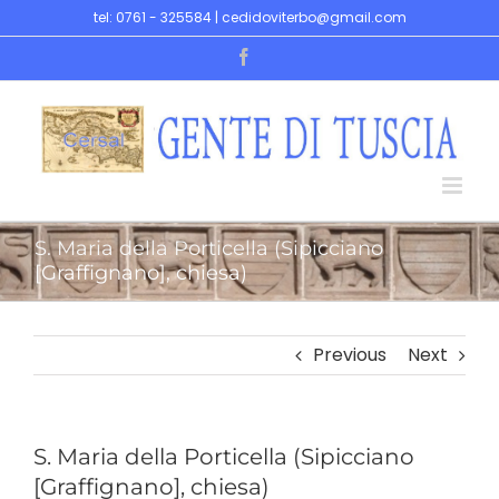
Skip
tel: 0761 - 325584 | cedidoviterbo@gmail.com
to
Facebook
content
S. Maria della Porticella (Sipicciano
[Graffignano], chiesa)
Previous
Next
S. Maria della Porticella (Sipicciano
[Graffignano], chiesa)