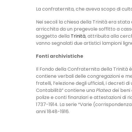
La confraternita, che aveva scopo di cult
Nei secoli la chiesa della Trinità era sta
arricchita da un pregevole soffitto a cas
soggetto della
Trinità
, attribuita alla cer
vanno segnalati due artistici lampioni lign
Fonti archivistiche
Il Fondo della Confraternita della Trinità è
contiene verbali delle congregazioni e memo
fratelli, l’elezione degli ufficiali, i decr
Contabilità” contiene una
Platea
dei beni 
polize e conti finanziari e attestazioni di r
1737-1914. La serie “Varie (corrispondenza)
anni 1848-1916.