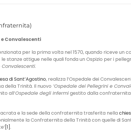
onfraternita)
i e Convalescenti
nzionata per la prima volta nel 1570, quando riceve un cos
le stanze attigue nelle quali fonda un Ospizio per i pellegr
e Convalescenti
.
esa di Sant’Agostino
, realizza l’Ospedale dei Convalescent
a della Trinità. Il nuovo
’Ospedale dei Pellegrini e Conval
ito all’
Ospedale degli Infermi
gestito dalla confraternita 
sacrata e la sede della confraternita trasferita nella
chies
ialmente la Confraternita della Trinità con quelle di San
te’
[1]
.