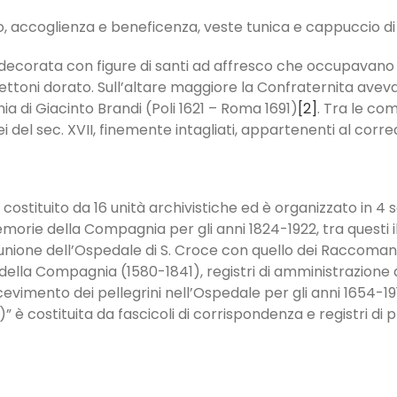
o, accoglienza e beneficenza, veste tunica e cappuccio di
ta decorata con figure di santi ad affresco che occupavano 
settoni dorato. Sull’altare maggiore la Confraternita avev
chia di Giacinto Brandi (Poli 1621 – Roma 1691)
[2]
. Tra le co
ei del sec. XVII, finemente intagliati, appartenenti al corr
 costituito da 16 unità archivistiche ed è organizzato in 4 
rie della Compagnia per gli anni 1824-1922, tra questi il di
eti di unione dell’Ospedale di S. Croce con quello dei Raccom
della Compagnia (1580-1841), registri di amministrazione 
icevimento dei pellegrini nell’Ospedale per gli anni 1654-1911
” è costituita da fascicoli di corrispondenza e registri di