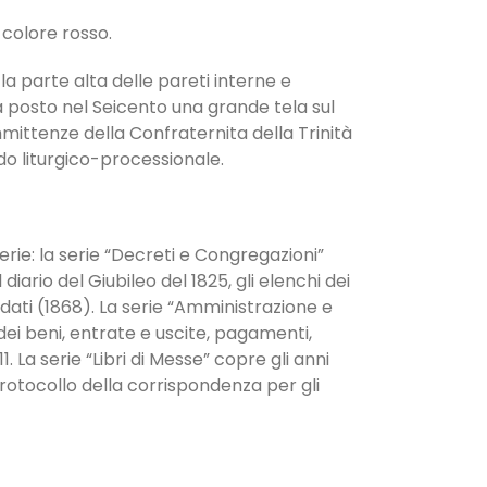
 colore rosso.
la parte alta delle pareti interne e
a posto nel Seicento una grande tela sul
mmittenze della Confraternita della Trinità
edo liturgico-processionale.
serie: la serie “Decreti e Congregazioni”
ario del Giubileo del 1825, gli elenchi dei
andati (1868). La serie “Amministrazione e
dei beni, entrate e uscite, pagamenti,
. La serie “Libri di Messe” copre gli anni
 protocollo della corrispondenza per gli