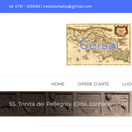
Skip
tel: 0761 - 325584 | cedidoviterbo@gmail.com
to
content
HOME
OPERE D’ARTE
LUO
SS. Trinità dei Pellegrini (Orte, confraternita)