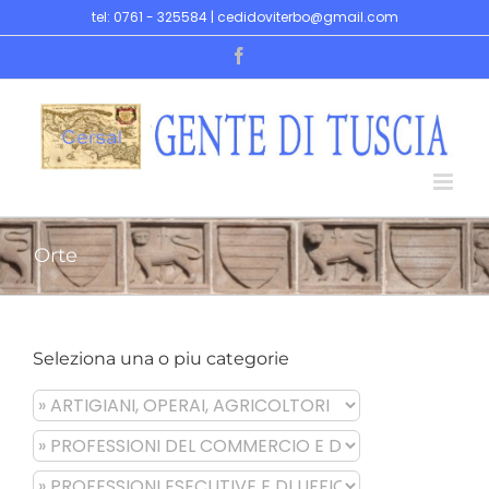
Skip
tel: 0761 - 325584 | cedidoviterbo@gmail.com
to
Facebook
content
Orte
Seleziona una o piu categorie