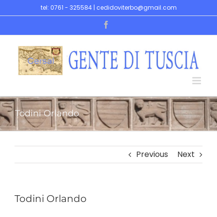
Skip
tel: 0761 - 325584 | cedidoviterbo@gmail.com
to
Facebook
content
Todini Orlando
Previous
Next
Todini Orlando