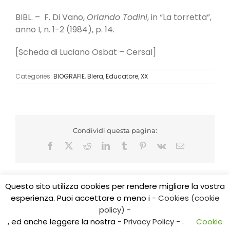
BIBL. – F. Di Vano,
Orlando Todini
, in “La torretta”,
anno I, n. 1-2 (1984), p. 14.
[Scheda di Luciano Osbat – Cersal]
Categories:
BIOGRAFIE
,
Blera
,
Educatore
,
XX
Condividi questa pagina:
Facebook
X
Reddit
LinkedIn
Tumblr
Pinterest
Vk
Email
Questo sito utilizza cookies per rendere migliore la vostra
esperienza. Puoi accettare o meno i
- Cookies (cookie
Copyright 2017 CEDIDO v.2.3 | All Rights Reserved | Tel.
policy) -
0761/325584
, ed anche leggere la nostra
- Privacy Policy -
.
Cookie
E-mail: cedidoviterbo@gmail.com | E-mail: