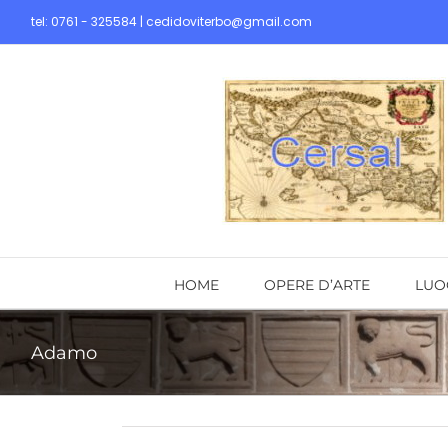
Skip
tel: 0761 - 325584 | cedidoviterbo@gmail.com
to
content
HOME
OPERE D’ARTE
LUO
Adamo