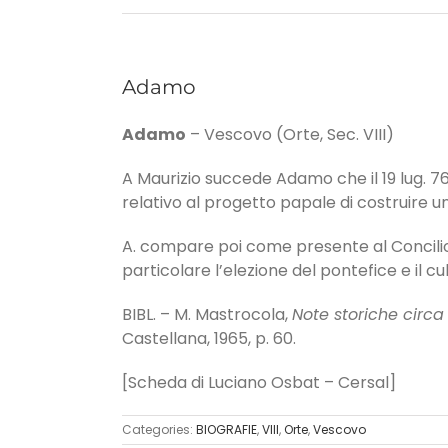
Adamo
Adamo
– Vescovo (Orte, Sec. VIII)
A Maurizio succede Adamo che il 19 lug. 7
relativo al progetto papale di costruire un
A. compare poi come presente al Concilio
particolare l’elezione del pontefice e il c
BIBL. – M. Mastrocola,
Note storiche circa 
Castellana, 1965, p. 60.
[Scheda di Luciano Osbat – Cersal]
Categories:
BIOGRAFIE
,
VIII
,
Orte
,
Vescovo