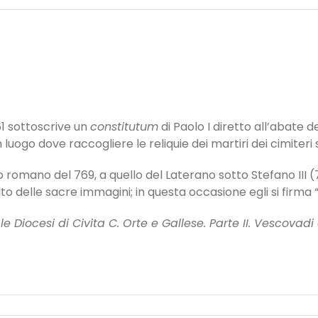
61 sottoscrive un
constitutum
di Paolo I diretto all’abate d
 luogo dove raccogliere le reliquie dei martiri dei cimiter
 romano del 769, a quello del Laterano sotto Stefano III 
ulto delle sacre immagini; in questa occasione egli si firm
le Diocesi di Civita C. Orte e Gallese. Parte II. Vescovadi