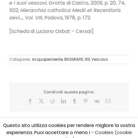
e i suoi vescovi
, Grotte di Castro, 2009, p. 20, 74,
502;
Hierarchia catholica Medii et Recentioris
aevi…, Vol. VIII
, Padova, 1978, p. 172.
[Scheda di Luciano Osbat – Cersal]
Categories:
Acquapendente
,
BIOGRAFIE
,
XIX
,
Vescovo
Condividi questa pagina:
Facebook
X
Reddit
LinkedIn
Tumblr
Pinterest
Vk
Email
Questo sito utilizza cookies per rendere migliore la vostra
esperienza. Puoi accettare o meno i
- Cookies (cookie
Copyright 2017 CEDIDO v.2.3 | All Rights Reserved | Tel.