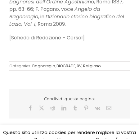
bagnoresi dell’Ordine Agostiniano
, Roma 1887,
pp. 63-66; F. Pagano, voce
Angelo da
Bagnoregio
, in
Dizionario storico biografico del
Lazio, Vol. I
, Roma 2009.
[Scheda di Redazione – Cersal]
Categories:
Bagnoregio
,
BIOGRAFIE
,
XV
,
Religioso
Condividi questa pagina:
Facebook
X
Reddit
LinkedIn
Tumblr
Pinterest
Vk
Email
Questo sito utilizza cookies per rendere migliore la vostra