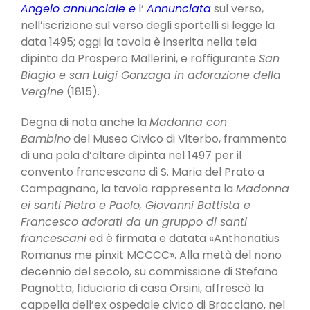
Angelo annunciale e
l’
Annunciata
sul verso,
nell’iscrizione sul verso degli sportelli si legge la
data 1495; oggi la tavola è inserita nella tela
dipinta da Prospero Mallerini, e raffigurante
San
Biagio e san Luigi Gonzaga in adorazione della
Vergine
(1815).
Degna di nota anche la
Madonna con
Bambino
del Museo Civico di Viterbo, frammento
di una pala d’altare dipinta nel 1497 per il
convento francescano di S. Maria del Prato a
Campagnano, la tavola rappresenta la
Madonna
ei santi Pietro e Paolo, Giovanni Battista e
Francesco adorati da un gruppo di santi
francescani
ed è firmata e datata «Anthonatius
Romanus me pinxit MCCCC». Alla metà del nono
decennio del secolo, su commissione di Stefano
Pagnotta, fiduciario di casa Orsini, affrescò la
cappella dell’ex ospedale civico di Bracciano, nel