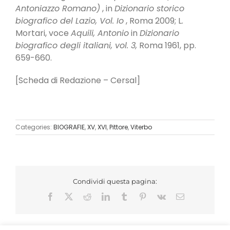
Antoniazzo Romano)
, in
Dizionario storico
biografico del Lazio, Vol. Io
, Roma 2009; L.
Mortari, voce
Aquili, Antonio
in
Dizionario
biografico degli italiani, vol. 3,
Roma 1961, pp.
659-660.
[Scheda di Redazione – Cersal]
Categories:
BIOGRAFIE
,
XV
,
XVI
,
Pittore
,
Viterbo
Condividi questa pagina:
Facebook
X
Reddit
LinkedIn
Tumblr
Pinterest
Vk
Email