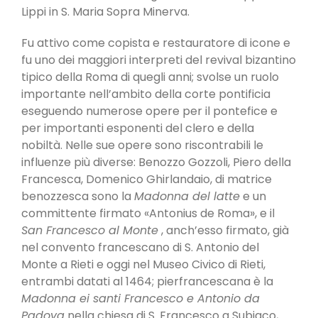
Lippi in S. Maria Sopra Minerva.
Fu attivo come copista e restauratore di icone e
fu uno dei maggiori interpreti del revival bizantino
tipico della Roma di quegli anni; svolse un ruolo
importante nell’ambito della corte pontificia
eseguendo numerose opere per il pontefice e
per importanti esponenti del clero e della
nobiltà. Nelle sue opere sono riscontrabili le
influenze più diverse: Benozzo Gozzoli, Piero della
Francesca, Domenico Ghirlandaio, di matrice
benozzesca sono la
Madonna del latte
e un
committente firmato «Antonius de Roma», e il
San Francesco al Monte
, anch’esso firmato, già
nel convento francescano di S. Antonio del
Monte a Rieti e oggi nel Museo Civico di Rieti,
entrambi datati al 1464; pierfrancescana è la
Madonna ei santi Francesco e Antonio da
Padova
nella chiesa di S. Francesco a Subiaco,