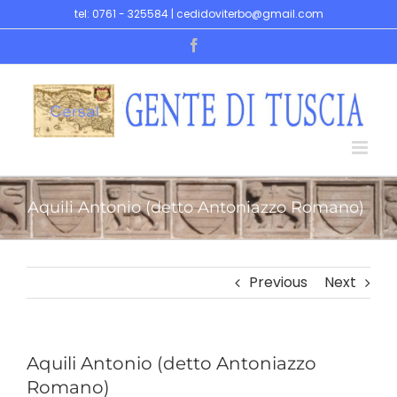
Skip
tel: 0761 - 325584 | cedidoviterbo@gmail.com
to
Facebook
content
Aquili Antonio (detto Antoniazzo Romano)
Previous
Next
Aquili Antonio (detto Antoniazzo
Romano)