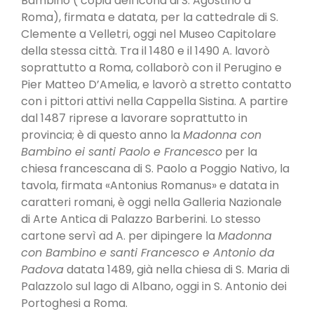
Bambino ( copia dell’icona di S. Agostino a
Roma), firmata e datata, per la cattedrale di S.
Clemente a Velletri, oggi nel Museo Capitolare
della stessa città. Tra il 1480 e il 1490 A. lavorò
soprattutto a Roma, collaborò con il Perugino e
Pier Matteo D’Amelia, e lavorò a stretto contatto
con i pittori attivi nella Cappella Sistina. A partire
dal 1487 riprese a lavorare soprattutto in
provincia; è di questo anno la
Madonna con
Bambino ei santi Paolo e Francesco
per la
chiesa francescana di S. Paolo a Poggio Nativo, la
tavola, firmata «Antonius Romanus» e datata in
caratteri romani, è oggi nella Galleria Nazionale
di Arte Antica di Palazzo Barberini. Lo stesso
cartone servì ad A. per dipingere la
Madonna
con Bambino e santi Francesco e Antonio da
Padova
datata 1489, già nella chiesa di S. Maria di
Palazzolo sul lago di Albano, oggi in S. Antonio dei
Portoghesi a Roma.