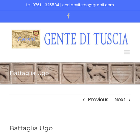
Skip
tel: 0761 - 325584 | cedidoviterbo@gmail.com
to
Facebook
content
Battaglia Ugo
Previous
Next
Battaglia Ugo