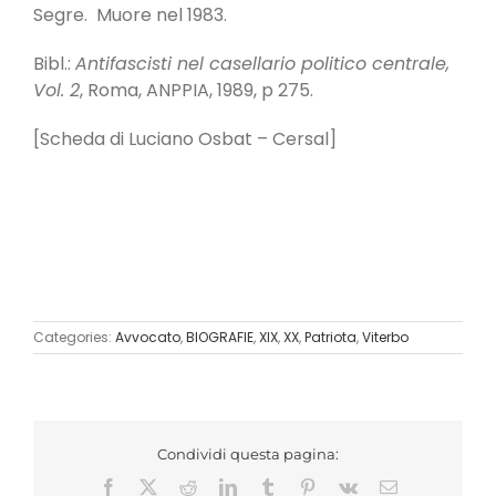
Segre. Muore nel 1983.
Bibl.:
Antifascisti nel casellario politico centrale,
Vol. 2
, Roma, ANPPIA, 1989, p 275.
[Scheda di Luciano Osbat – Cersal]
Categories:
Avvocato
,
BIOGRAFIE
,
XIX
,
XX
,
Patriota
,
Viterbo
Condividi questa pagina:
Facebook
X
Reddit
LinkedIn
Tumblr
Pinterest
Vk
Email