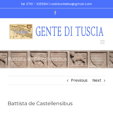
Skip
tel: 0761 - 325584 | cedidoviterbo@gmail.com
to
Facebook
content
Battista de Castellensibus
Previous
Next
Battista de Castellensibus