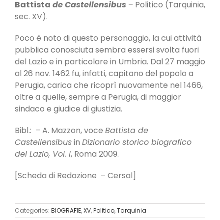
Battista
de Castellensibus
– Politico (Tarquinia,
sec. XV).
Poco è noto di questo personaggio, la cui attività
pubblica conosciuta sembra essersi svolta fuori
del Lazio e in partico­lare in Umbria. Dal 27 maggio
al 26 nov. 1462 fu, infatti, capitano del popolo a
Perugia, carica che ricoprì nuovamente nel 1466,
oltre a quelle, sem­pre a Perugia, di maggior
sindaco e giudice di giu­stizia.
Bibl.: – A. Mazzon, voce
Battista de
Castellensibus
in
Dizionario storico biografico
del Lazio, Vol. I
, Roma 2009.
[Scheda di Redazione – Cersal]
Categories:
BIOGRAFIE
,
XV
,
Politico
,
Tarquinia