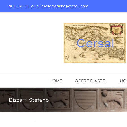
Skip
tel: 0761 - 325584 | cedidoviterbo@gmail.com
to
content
HOME
OPERE D’ARTE
LUO
Bizzarri Stefano