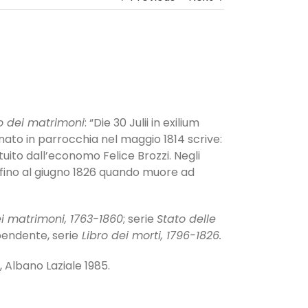
o dei matrimoni
: “Die 30 Julii in exilium
ato in parrocchia nel maggio 1814 scrive:
uito dall’economo Felice Brozzi. Negli
o fino al giugno 1826 quando muore ad
ei matrimoni, 1763-1860
; serie
Stato delle
pendente, serie
Libro dei morti, 1796-1826.
, Albano Laziale 1985.