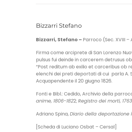
Bizzarri Stefano
Bizzarri, Stefano –
Parroco (Sec. XVIII –
Firma come arciprete di San Lorenzo Nuovo
pulsus fui deinde in carcerem detrusus ob
“Post reditum ab exilio et carceribus ob r
elenchi dei preti deportati di cui parla A
Acquapendente il 20 giugno 1826.
Fonti e Bibl.: Cedido, Archivio della parr
anime, 1806-182
2;
Registro dei morti, 176
Adriano Spina,
Diario della deportazione 
[Scheda di Luciano Osbat – Cersal]