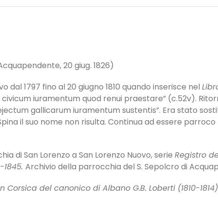
 Acquapendente, 20 giug. 1826)
 dal 1797 fino al 20 giugno 1810 quando inserisce nel
Libr
 civicum iuramentum quod renui praestare” (c.52v). Ritorn
ejectum gallicarum iuramentum sustentis”. Era stato sostit
. Spina il suo nome non risulta. Continua ad essere parroc
occhia di San Lorenzo a San Lorenzo Nuovo, serie
Registro d
3-1845.
Archivio della parrocchia del S. Sepolcro di Acqua
in Corsica del canonico di Albano G.B. Loberti (1810-1814)