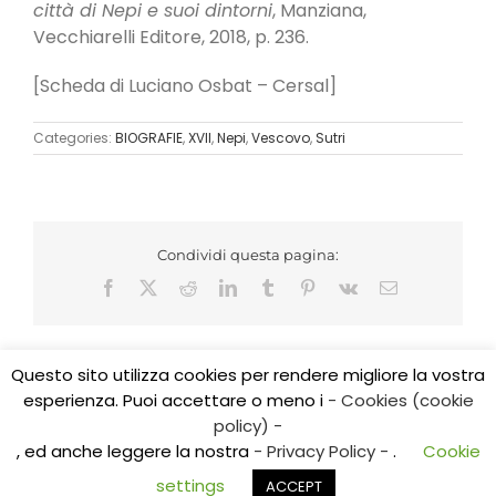
città di Nepi e suoi dintorni
, Manziana,
Vecchiarelli Editore, 2018, p. 236.
[Scheda di Luciano Osbat – Cersal]
Categories:
BIOGRAFIE
,
XVII
,
Nepi
,
Vescovo
,
Sutri
Condividi questa pagina:
Facebook
X
Reddit
LinkedIn
Tumblr
Pinterest
Vk
Email
Questo sito utilizza cookies per rendere migliore la vostra
esperienza. Puoi accettare o meno i
- Cookies (cookie
Copyright 2017 CEDIDO v.2.3 | All Rights Reserved | Tel.
policy) -
0761/325584
, ed anche leggere la nostra
- Privacy Policy -
.
Cookie
E-mail: cedidoviterbo@gmail.com | E-mail:
centroricerchealtolazio@gmail.com
settings
ACCEPT