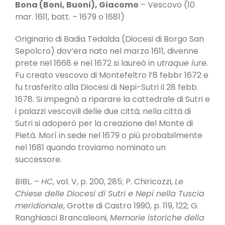
Bona (Boni, Buoni), Giacomo
– Vescovo (10
mar. 1611, batt. – 1679 o 1681)
Originario di Badia Tedalda (Diocesi di Borgo San
Sepolcro) dov’era nato nel marzo 1611, divenne
prete nel 1668 e nel 1672 si laureò in
utraque iure.
Fu creato vescovo di Montefeltro l’8 febbr 1672 e
fu trasferito alla Diocesi di Nepi-Sutri il 28 febb.
1678. Si impegnò a riparare la cattedrale di Sutri e
i palazzi vescovili delle due città; nella città di
Sutri si adoperò per la creazione del Monte di
Pietà. Morì in sede nel 1679 o più probabilmente
nel 1681 quando troviamo nominato un
successore.
BIBL. –
HC
, vol. V, p. 200, 285; P. Chiricozzi,
Le
Chiese delle Diocesi di Sutri e Nepi nella Tuscia
meridionale
, Grotte di Castro 1990, p. 119, 122; G.
Ranghiasci Brancaleoni,
Memorie istoriche della