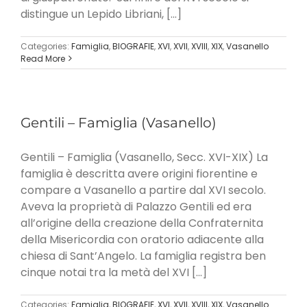
distingue un Lepido Libriani, [...]
Categories:
Famiglia
,
BIOGRAFIE
,
XVI
,
XVII
,
XVIII
,
XIX
,
Vasanello
Read More
Gentili – Famiglia (Vasanello)
Gentili – Famiglia (Vasanello, Secc. XVI-XIX) La
famiglia è descritta avere origini fiorentine e
compare a Vasanello a partire dal XVI secolo.
Aveva la proprietà di Palazzo Gentili ed era
all’origine della creazione della Confraternita
della Misericordia con oratorio adiacente alla
chiesa di Sant’Angelo. La famiglia registra ben
cinque notai tra la metà del XVI [...]
Categories:
Famiglia
,
BIOGRAFIE
,
XVI
,
XVII
,
XVIII
,
XIX
,
Vasanello