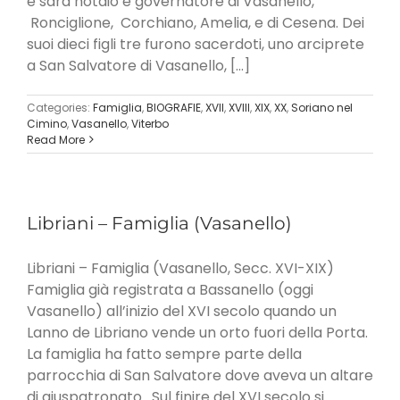
e sarà notaio e governatore di Vasanello,
Ronciglione, Corchiano, Amelia, e di Cesena. Dei
suoi dieci figli tre furono sacerdoti, uno arciprete
a San Salvatore di Vasanello, [...]
Categories:
Famiglia
,
BIOGRAFIE
,
XVII
,
XVIII
,
XIX
,
XX
,
Soriano nel
Cimino
,
Vasanello
,
Viterbo
Read More
Libriani – Famiglia (Vasanello)
Libriani – Famiglia (Vasanello, Secc. XVI-XIX)
Famiglia già registrata a Bassanello (oggi
Vasanello) all’inizio del XVI secolo quando un
Lanno de Libriano vende un orto fuori della Porta.
La famiglia ha fatto sempre parte della
parrocchia di San Salvatore dove aveva un altare
di giuspatronato. Sul finire del XVI secolo si