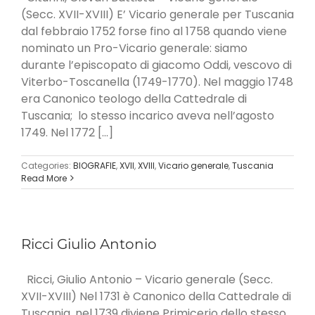
(Secc. XVII-XVIII) E’ Vicario generale per Tuscania
dal febbraio 1752 forse fino al 1758 quando viene
nominato un Pro-Vicario generale: siamo
durante l’episcopato di giacomo Oddi, vescovo di
Viterbo-Toscanella (1749-1770). Nel maggio 1748
era Canonico teologo della Cattedrale di
Tuscania; lo stesso incarico aveva nell’agosto
1749. Nel 1772 [...]
Categories:
BIOGRAFIE
,
XVII
,
XVIII
,
Vicario generale
,
Tuscania
Read More
Ricci Giulio Antonio
Ricci, Giulio Antonio – Vicario generale (Secc.
XVII-XVIII) Nel 1731 è Canonico della Cattedrale di
Tuscania, nel 1739 diviene Primicerio dello stesso