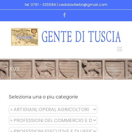
Skip
tel: 0761 - 325584 | cedidoviterbo@gmail.com
to
Facebook
content
XVII
Seleziona una o piu categorie