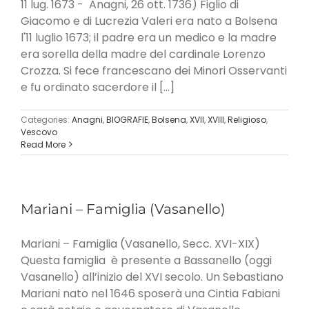
11 lug. 1673 - Anagni, 26 ott. 1736) Figlio di
Giacomo e di Lucrezia Valeri era nato a Bolsena
l'11 luglio 1673; il padre era un medico e la madre
era sorella della madre del cardinale Lorenzo
Crozza. Si fece francescano dei Minori Osservanti
e fu ordinato sacerdore il [...]
Categories:
Anagni
,
BIOGRAFIE
,
Bolsena
,
XVII
,
XVIII
,
Religioso
,
Vescovo
Read More
Mariani – Famiglia (Vasanello)
Mariani – Famiglia (Vasanello, Secc. XVI-XIX)
Questa famiglia è presente a Bassanello (oggi
Vasanello) all’inizio del XVI secolo. Un Sebastiano
Mariani nato nel 1646 sposerà una Cintia Fabiani