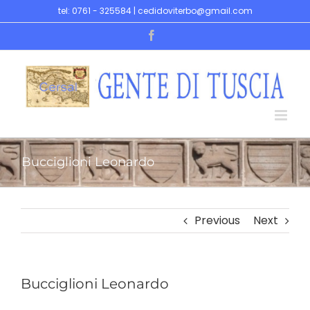
Skip
tel: 0761 - 325584 | cedidoviterbo@gmail.com
to
Facebook
content
Bucciglioni Leonardo
Previous
Next
Bucciglioni Leonardo