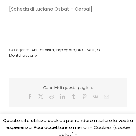
[Scheda di Luciano Osbat – Cersal]
Categories:
Antifascista
,
Impiegato
,
BIOGRAFIE
,
XX
,
Montefiascone
Condividi questa pagina:
Facebook
X
Reddit
LinkedIn
Tumblr
Pinterest
Vk
Email
Questo sito utilizza cookies per rendere migliore la vostra
esperienza. Puoi accettare o meno i
- Cookies (cookie
Copyright 2017 CEDIDO v.2.3 | All Rights Reserved | Tel.
policy) -
0761/325584