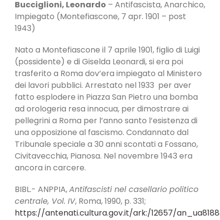
Bucciglioni, Leonardo
– Antifascista, Anarchico,
Impiegato (Montefiascone, 7 apr. 1901 – post
1943)
Nato a Montefiascone il 7 aprile 1901, figlio di Luigi
(possidente) e di Giselda Leonardi, si era poi
trasferito a Roma dov’era impiegato al Ministero
dei lavori pubblici. Arrestato nel 1933 per aver
fatto esplodere in Piazza San Pietro una bomba
ad orologeria resa innocua, per dimostrare ai
pellegrini a Roma per l’anno santo l’esistenza di
una opposizione al fascismo. Condannato dal
Tribunale speciale a 30 anni scontati a Fossano,
Civitavecchia, Pianosa. Nel novembre 1943 era
ancora in carcere.
BIBL.- ANPPIA,
Antifascisti nel casellario politico
centrale, Vol. IV
, Roma, 1990, p. 331;
https://antenati.cultura.gov.it/ark:/12657/an_ua81