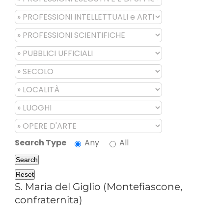
Search Type
Any
All
Search
Reset
S. Maria del Giglio (Montefiascone,
confraternita)