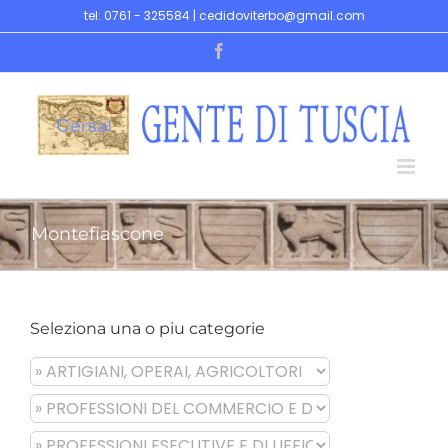
Skip
tel: 0761 - 325584 | cedidoviterbo@gmail.com
to
Facebook
content
Montefiascone
Seleziona una o piu categorie