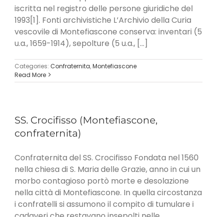
iscritta nel registro delle persone giuridiche del
1993[1]. Fonti archivistiche L’Archivio della Curia
vescovile di Montefiascone conserva: inventari (5
u.a., 1659-1914), sepolture (5 u.a., [...]
Categories:
Confraternita
,
Montefiascone
Read More
SS. Crocifisso (Montefiascone,
confraternita)
Confraternita del SS. Crocifisso Fondata nel 1560
nella chiesa di S. Maria delle Grazie, anno in cui un
morbo contagioso portò morte e desolazione
nella città di Montefiascone. In quella circostanza
i confratelli si assumono il compito di tumulare i
cadaveri che restavano insepolti nelle