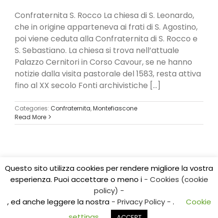
Confraternita S. Rocco La chiesa di S. Leonardo,
che in origine apparteneva ai frati di S. Agostino,
poi viene ceduta alla Confraternita di S. Rocco e
S. Sebastiano. La chiesa si trova nell’attuale
Palazzo Cernitori in Corso Cavour, se ne hanno
notizie dalla visita pastorale del 1583, resta attiva
fino al XX secolo Fonti archivistiche [...]
Categories:
Confraternita
,
Montefiascone
Read More
1
2
Next
Questo sito utilizza cookies per rendere migliore la vostra
esperienza. Puoi accettare o meno i
- Cookies (cookie
Copyright 2017 CEDIDO v.2.3 | All Rights Reserved | Tel.
policy) -
0761/325584
, ed anche leggere la nostra
- Privacy Policy -
.
Cookie
E-mail: cedidoviterbo@gmail.com | E-mail:
centroricerchealtolazio@gmail.com
settings
ACCEPT