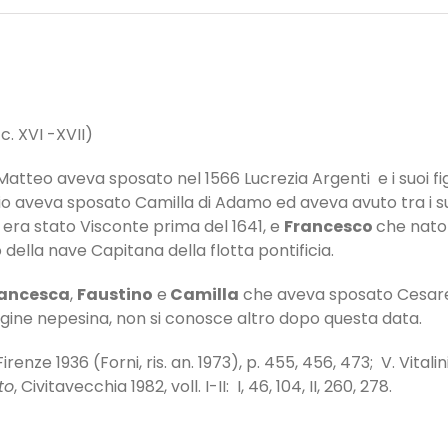
c. XVI -XVII)
 Matteo aveva sposato nel 1566 Lucrezia Argenti e i suoi fig
lvio aveva sposato Camilla di Adamo ed aveva avuto tra i suo
era stato Visconte prima del 1641, e
Francesco
che nato
ella nave Capitana della flotta pontificia.
ancesca
,
Faustino
e
Camilla
che aveva sposato Cesare S
rigine nepesina, non si conosce altro dopo questa data.
 Firenze 1936 (Forni, ris. an. 1973), p. 455, 456, 473; V. Vitali
to
, Civitavecchia 1982, voll. I-II: I, 46, 104, II, 260, 278.