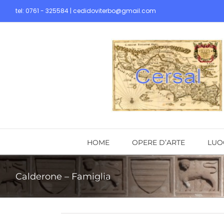
Skip
tel: 0761 - 325584 | cedidoviterbo@gmail.com
to
content
HOME
OPERE D’ARTE
LUO
Calderone – Famiglia