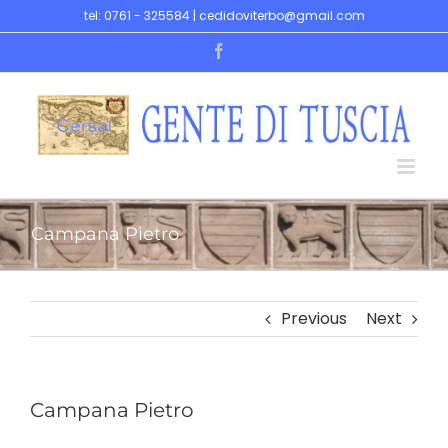
Skip
tel: 0761 - 325584 | cedidoviterbo@gmail.com
to
Facebook
content
Campana Pietro
Previous
Next
Campana Pietro