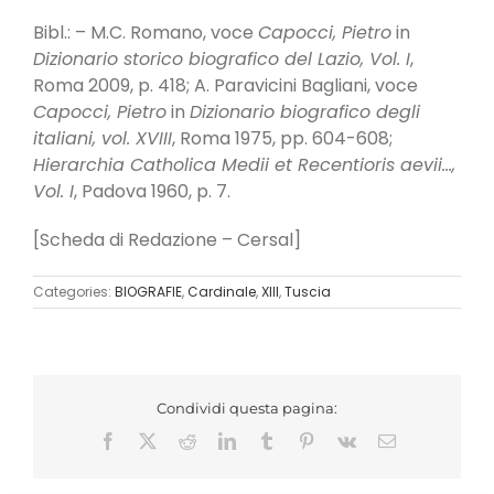
Bibl.: – M.C. Romano, voce
Capocci, Pietro
in
Dizionario storico biografico del Lazio, Vol. I
,
Roma 2009, p. 418; A. Paravicini Bagliani, voce
Capocci, Pietro
in
Dizionario biografico degli
italiani, vol. XVIII
, Roma 1975, pp. 604-608;
Hierarchia Catholica Medii et Recentioris aevii…,
Vol. I
, Padova 1960, p. 7.
[Scheda di Redazione – Cersal]
Categories:
BIOGRAFIE
,
Cardinale
,
XIII
,
Tuscia
Condividi questa pagina:
Facebook
X
Reddit
LinkedIn
Tumblr
Pinterest
Vk
Email