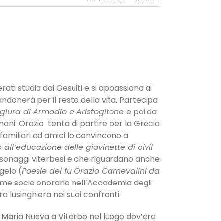
erati studia dai Gesuiti e si appassiona ai
ndonerà per il resto della vita. Partecipa
giura di Armodio e Aristogitone
e poi da
mani: Orazio tenta di partire per la Grecia
 familiari ed amici lo convincono a
o all’educazione delle giovinette di civil
ersonaggi viterbesi e che riguardano anche
gelo (
Poesie del fu Orazio Carnevalini da
come socio onorario nell’Accademia degli
a lusinghiera nei suoi confronti.
S. Maria Nuova a Viterbo nel luogo dov’era