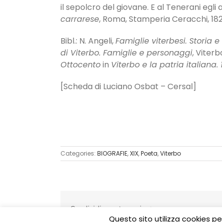
il sepolcro del giovane. E al Tenerani egli
carrarese
, Roma, Stamperia Ceracchi, 182
Bibl.: N. Angeli,
Famiglie viterbesi. Storia
di Viterbo. Famiglie e personaggi
, Viter
Ottocento
in
Viterbo e la patria italiana.
[Scheda di Luciano Osbat – Cersal]
Categories:
BIOGRAFIE
,
XIX
,
Poeta
,
Viterbo
Condividi questa pagina:
Questo sito utilizza cookies p