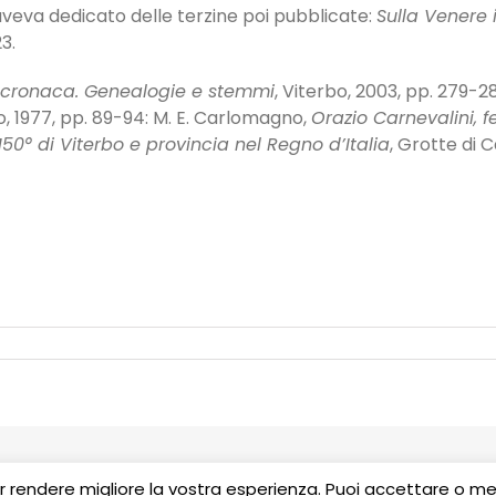
 aveva dedicato delle terzine poi pubblicate:
Sulla Venere 
3.
 e cronaca. Genealogie e stemmi
, Viterbo, 2003, pp. 279-2
bo, 1977, pp. 89-94: M. E. Carlomagno,
Orazio Carnevalini, f
 150° di Viterbo e provincia nel Regno d’Italia
, Grotte di C
er rendere migliore la vostra esperienza. Puoi accettare o m