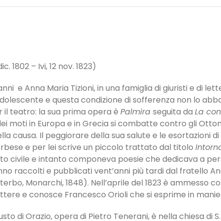
c. 1802 – Ivi, 12 nov. 1823)
i e Anna Maria Tizioni, in una famiglia di giuristi e di lett
adolescente e questa condizione di sofferenza non lo abba
r il teatro: la sua prima opera è
Palmira
seguita da
La con
 dei moti in Europa e in Grecia si combatte contro gli Otto
lla causa. Il peggiorare della sua salute e le esortazioni di
rbese e per lei scrive un piccolo trattato dal titolo
Intorn
iritto civile e intanto componeva poesie che dedicava a p
no raccolti e pubblicati vent’anni più tardi dal fratello An
Viterbo, Monarchi, 1848). Nell’aprile del 1823 è ammesso 
lettere e conosce Francesco Orioli che si esprime in manier
sto di Orazio, opera di Pietro Tenerani, è nella chiesa di 