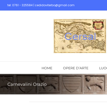
Skip
tel: 0761 - 325584 | cedidoviterbo@gmail.com
to
content
HOME
OPERE D’ARTE
LUO
Carnevalini Orazio