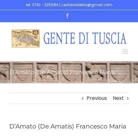
Skip
tel: 0761 - 325584 | cedidoviterbo@gmail.com
to
Facebook
content
D’Amato (De Amatis) Francesco Maria
Previous
Next
D’Amato (De Amatis) Francesco Maria