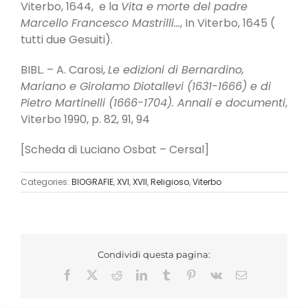
Viterbo, 1644, e la
Vita e morte del padre
Marcello Francesco Mastrilli…
, In Viterbo, 1645 (
tutti due Gesuiti).
BIBL. – A. Carosi,
Le edizioni di Bernardino,
Mariano e Girolamo Diotallevi (1631-1666) e di
Pietro Martinelli (1666-1704). Annali e documenti
,
Viterbo 1990, p. 82, 91, 94
[Scheda di Luciano Osbat – Cersal]
Categories:
BIOGRAFIE
,
XVI
,
XVII
,
Religioso
,
Viterbo
Condividi questa pagina:
Facebook
X
Reddit
LinkedIn
Tumblr
Pinterest
Vk
Email