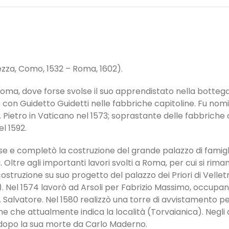
ezza, Como, 1532 – Roma, 1602).
Roma, dove forse svolse il suo apprendistato nella bottega
orò con Guidetto Guidetti nelle fabbriche capitoline. Fu no
 Pietro in Vaticano nel 1573; soprastante delle fabbriche c
l 1592.
e e completò la costruzione del grande palazzo di famigli
re agli importanti lavori svolti a Roma, per cui si rimanda a
 costruzione su suo progetto del palazzo dei Priori di Velletr
. Nel 1574 lavorò ad Arsoli per Fabrizio Massimo, occupand
 Salvatore. Nel 1580 realizzò una torre di avvistamento per
ome che attualmente indica la località (Torvaianica). Negli a
a dopo la sua morte da Carlo Maderno.