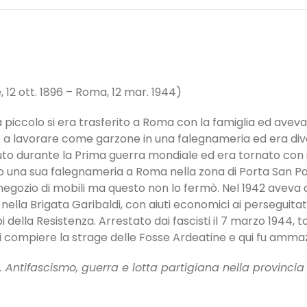
, 12 ott. 1896 – Roma, 12 mar. 1944)
da piccolo si era trasferito a Roma con la famiglia ed avev
 a lavorare come garzone in una falegnameria ed era div
o durante la Prima guerra mondiale ed era tornato con i
to una sua falegnameria a Roma nella zona di Porta San Pao
 negozio di mobili ma questo non lo fermò. Nel 1942 aveva a
lla Brigata Garibaldi, con aiuti economici ai perseguitati, a
 della Resistenza. Arrestato dai fascisti il 7 marzo 1944, t
i compiere la strage delle Fosse Ardeatine e qui fu amma
 Antifascismo, guerra e lotta partigiana nella provincia d