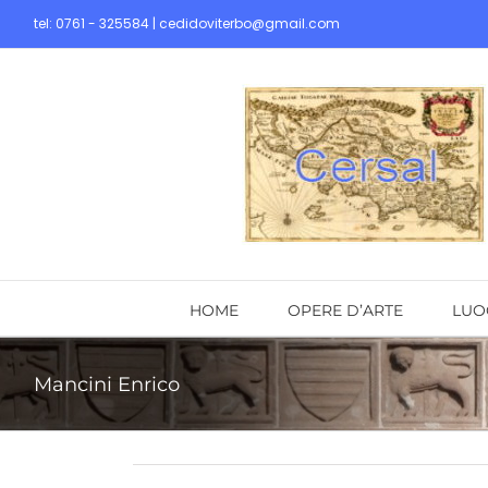
Skip
tel: 0761 - 325584 | cedidoviterbo@gmail.com
to
content
HOME
OPERE D’ARTE
LUO
Mancini Enrico