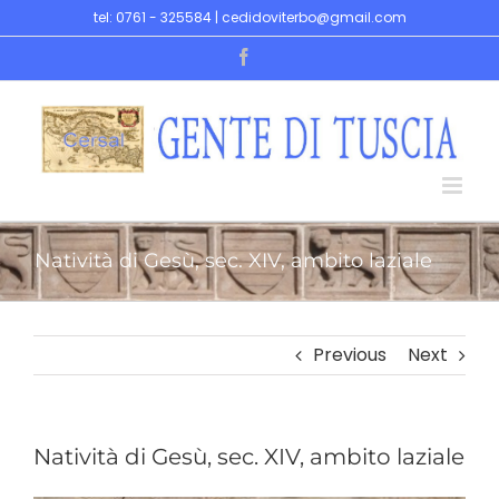
Skip
tel: 0761 - 325584 | cedidoviterbo@gmail.com
to
Facebook
content
Natività di Gesù, sec. XIV, ambito laziale
Previous
Next
Natività di Gesù, sec. XIV, ambito laziale