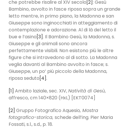
che potrebbe risalire al XIV secolo
[2]
: Gesù
Bambino, avvolto in fasce riposa sopra un grande
letto mentre, in primo piano, la Madonna e san
Giuseppe sono inginocchiati in atteggiamento di
contemplazione e adorazione. Al di là del letto il
bue e l’asino
[3]
. Il Bambino Gesù, la Madonna, s.
Giuseppe e gli animali sono ancora
perfettamente visibili. Non esistono più le altre
figure che si intravedono al di sotto. La Madonna
veglia davanti al Bambino avvolto in fasce; s.
Giuseppe, un po’ più piccolo della Madonna,
riposa seduto
[4]
.
[1]
Ambito laziale, sec. XIV,
Natività di Gesù
,
affresco, cm 140×820 (HxL) [EKT0074]
[2]
Gruppo Fotografico Aquesio
, Mostra
fotografico-storica,
schede dell’ing. Pier Maria
Fossati, s.l., s.d., p. 18.