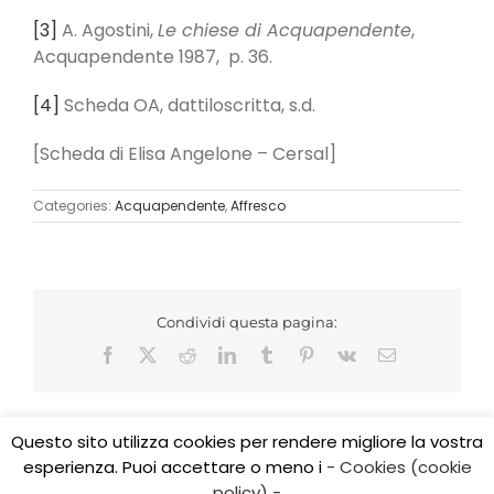
[3]
A. Agostini,
Le chiese di Acquapendente
,
Acquapendente 1987, p. 36.
[4]
Scheda OA, dattiloscritta, s.d.
[Scheda di Elisa Angelone – Cersal]
Categories:
Acquapendente
,
Affresco
Condividi questa pagina:
Facebook
X
Reddit
LinkedIn
Tumblr
Pinterest
Vk
Email
Questo sito utilizza cookies per rendere migliore la vostra
esperienza. Puoi accettare o meno i
- Cookies (cookie
Copyright 2017 CEDIDO v.2.3 | All Rights Reserved | Tel.
policy) -