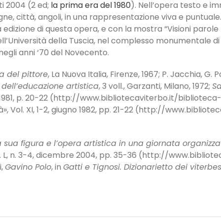
i 2004 (2 ed;
la prima era del 1980
). Nell’opera testo e i
ne, città, angoli, in una rappresentazione viva e puntuale
 edizione di questa opera, e con la mostra “Visioni parol
dell’Università della Tuscia, nel complesso monumentale di 
 negli anni ‘70 del Novecento.
na del pittore
, La Nuova Italia, Firenze, 1967; P. Jacchia, G. P
i dell’educazione artistica
, 3 voll., Garzanti, Milano, 1972;
Sa
e 1981, p. 20-22 (http://www.bibliotecaviterbo.it/bibliote
età», Vol. XI, 1-2, giugno 1982, pp. 21-22 (http://www.biblio
 sua figura e l’opera artistica in una giornata organizzat
Vol. L, n. 3-4, dicembre 2004, pp. 35-36 (http://www.bibliot
i,
Gavino Polo
, in
Gatti e Tignosi. Dizionarietto dei vite