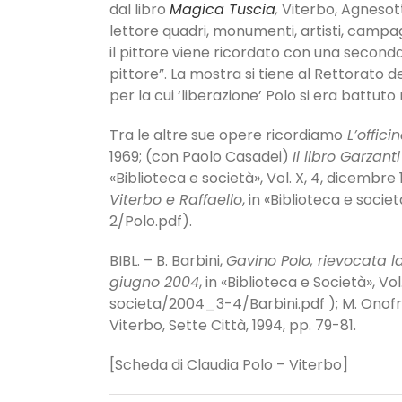
dal libro
Magica Tuscia
,
Viterbo, Agnesott
lettore quadri, monumenti, artisti, campag
il pittore viene ricordato con una seconda
pittore”. La mostra si tiene al Rettorato 
per la cui ‘liberazione’ Polo si era battuto
Tra le altre sue opere ricordiamo
L’offici
1969; (con Paolo Casadei)
Il libro Garzant
«Biblioteca e società», Vol. X, 4, dicembr
Viterbo e Raffaello
, in «Biblioteca e soci
2/Polo.pdf).
BIBL. – B. Barbini,
Gavino Polo, rievocata la
giugno 2004
, in «Biblioteca e Società», 
societa/2004_3-4/Barbini.pdf ); M. Onofr
Viterbo, Sette Città, 1994, pp. 79-81.
[Scheda di Claudia Polo – Viterbo]