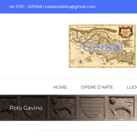
Skip
tel: 0761 - 325584 | cedidoviterbo@gmail.com
to
content
HOME
OPERE D’ARTE
LUO
Polo Gavino