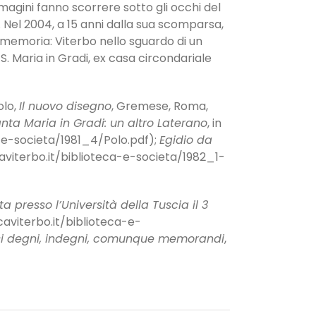
mmagini fanno scorrere sotto gli occhi del
. Nel 2004, a 15 anni dalla sua scomparsa,
e memoria: Viterbo nello sguardo di un
S. Maria in Gradi, ex casa circondariale
olo,
Il nuovo disegno
, Gremese, Roma,
nta Maria in Gradi: un altro Laterano
, in
ca-e-societa/1981_4/Polo.pdf);
Egidio da
tecaviterbo.it/biblioteca-e-societa/1982_1-
a presso l’Università della Tuscia il 3
ecaviterbo.it/biblioteca-e-
rbesi degni, indegni, comunque memorandi
,