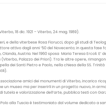
Viterbo, 18 dic. 1921 – Viterbo, 24 mag. 1989).
ieri, e della viterbese Rosa Fiorucci, dopo gli studi di Teol
ittore attivo dagli anni ‘50 del Novecento; in questa fase fon
io, Olanda, Austria. Nel 1960 sposa Maria Teresa Ercoli. E’
(Viterbo, Palazzo dei Priori). Tra le altre opere, rimangono, 
lla dei Santi Pietro e Paolo, nella chiesa della SS. Trinità 
ili).
ssociazione amici dei monumenti di Viterbo, incarico ricop
rne un museo ma per inserirli in un progetto nuovo, in arm
 di tutela e valorizzazione dell’arte, pubblica testi con Ga
 Polo alla Tuscia è testimoniato dal volume dedicato a sa