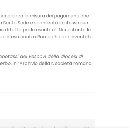
 romana circa la misura dei pagamenti che
lla Santa Sede e scontentò lo stesso suo
e di fatto poi lo esautorò. Nonostante le
 in sua difesa contro Roma che era diventata
onotassi dei vescovi della diocesi di
terbo
, in “Archivio della r. società romana
Facebook
X
Reddit
LinkedIn
Tumblr
Pinterest
Vk
Email