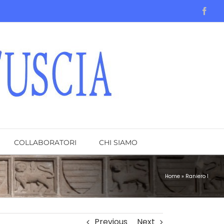
Face
COLLABORATORI
CHI SIAMO
Home
»
Raniero I
Previous
Next