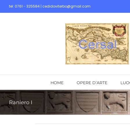
Skip
tel: 0761 - 325584 | cedidoviterbo@gmail.com
to
content
HOME
OPERE D’ARTE
LUO
Raniero I