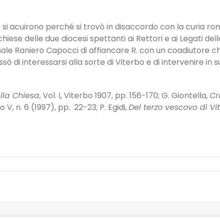
 R. si acuirono perché si trovò in disaccordo con la curia
hiese delle due diocesi spettanti ai Rettori e ai Legati de
nale Raniero Capocci di affiancare R. con un coadiutore ch
cessò di interessarsi alla sorte di Viterbo e di intervenire
ella Chiesa
, Vol. I, Viterbo 1907, pp. 156-170; G. Giontella,
Cr
no V, n. 6 (1997), pp. 22-23; P. Egidi,
Del terzo vescovo di Vi