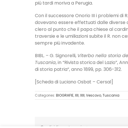
più tardi moriva a Perugia.
Con il successore Onorio III i problemi di
dovevano essere effettuati dalle diverse c
clero al punto che il papa chiese al cardi
traversie e le umiliazioni subite il R. non 
sempre più invadente.
BIBL. – G. Signorelli,
Viterbo nella storia d
Tuscania
, in “Rivista storica del Lazio”, An
di storia patria”, anno 1899, pp. 306-312.
[Scheda di Luciano Osbat – Cersal]
Categories:
BIOGRAFIE
,
XII
,
XIII
,
Vescovo
,
Tuscania
Condividi questa pagina: