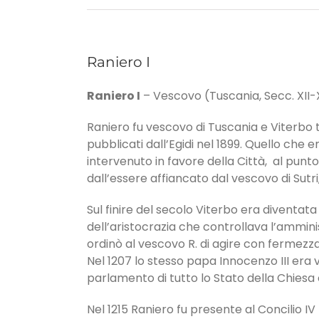
Raniero I
Raniero I
– Vescovo (Tuscania, Secc. XII-X
Raniero fu vescovo di Tuscania e Viterbo tra
pubblicati dall’Egidi nel 1899. Quello che 
intervenuto in favore della Città, al pun
dall’essere affiancato dal vescovo di Sutri
Sul finire del secolo Viterbo era diventata
dell’aristocrazia che controllava l’ammi
ordinò al vescovo R. di agire con fermezza c
Nel 1207 lo stesso papa Innocenzo III era
parlamento di tutto lo Stato della Chiesa
Nel 1215 Raniero fu presente al Concilio IV