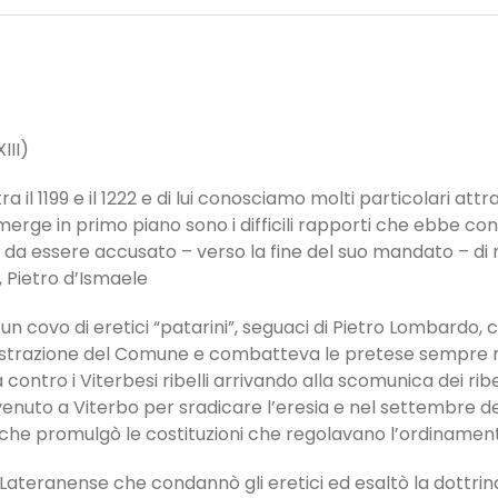
III)
 il 1199 e il 1222 e di lui conosciamo molti particolari att
emerge in primo piano sono i difficili rapporti che ebbe co
to da essere accusato – verso la fine del suo mandato – di
, Pietro d’Ismaele
 un covo di eretici “patarini”, seguaci di Pietro Lombardo, c
nistrazione del Comune e combatteva le pretese sempre mag
ontro i Viterbesi ribelli arrivando alla scomunica dei ribelli
 venuto a Viterbo per sradicare l’eresia e nel settembre
 che promulgò le costituzioni che regolavano l’ordinament
 Lateranense che condannò gli eretici ed esaltò la dottrina