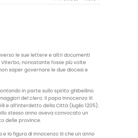
raverso le sue lettere e altri documenti
n Viterbo, nonostante fosse più volte
 non saper governare le due diocesi e
ontando in parte sullo spirito ghibellino
giori del clero. Il papa Innocenzo III
 e all’interdetto della Città (luglio 1205).
 dello stesso anno aveva convocato un
o delle province.
 e la figura di Innocenzo III che un anno