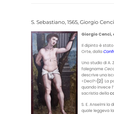
S. Sebastiano, 1565, Giorgio Cenc
Giorgio Cenci, 
Il dipinto è sta
Orte, dalla
Confr
Uno studio di A.
falegname
Cec
descrive una isc
<Deci?>
[2]
. La 
quando invece l’
sacristia della
c
S. E. Anselmi la 
quale leggeva la