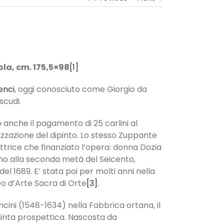
ola, cm. 175,5×98
[1]
enci
, oggi conosciuto come Giorgio da
scudi.
o anche il pagamento di 25 carlini al
izzazione del dipinto. Lo stesso Zuppante
attrice che finanziato l’opera: donna Dozia
ino alla seconda metà del Seicento,
l 1689. E’ stata poi per molti anni nella
seo d’Arte Sacra di Orte
[3]
.
oncini (1548-1634) nella Fabbrica ortana, il
uinta prospettica. Nascosta da