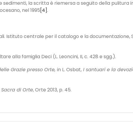
 sedimenti, la scritta è riemersa a seguito della pulitura
iocesano, nel 1995
[4]
.
li. Istituto centrale per il catalogo e la documentazione, S
are alla famiglia Deci (L. Leoncini, II, c. 428 e sgg.).
 delle Grazie presso Orte,
in L. Osbat,
I santuari e la devoz
 Sacra di Orte
, Orte 2013, p. 45.