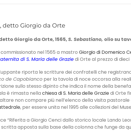
i, detto Giorgio da Orte
detto Giorgio da Orte, 1565,
S. Sebastiano,
olio su tav
to commissionato nel 1565 a mastro
Giorgio di Domenico C
aternita di S. Maria delle Grazie
di Orte al prezzo di dieci 
 Zuppante riporta le scritture dei confratelli che registran
co de Capobianco
per la tavola di noce occorsa alla real
rizione sullo stesso dipinto che indica il nome della benef
pala è rimasta nella
chiesa di S. Maria delle Grazie
di Orte f
altare non compare più nell’elenco della visita pastorale de
attedrale
, per essere unita nel 1995 alle collezioni del Mu
dice “Riferita a Giorgio Cenci dallo storico locale Lando Le
 scritta apposta sulla base della colonna che funge da q