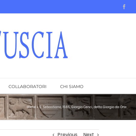
Face
COLLABORATORI
CHI SIAMO
Home
»
S. Sebastiano, 1565, Giorgio Cenci, detto Giorgio da Orte
Previous
Next