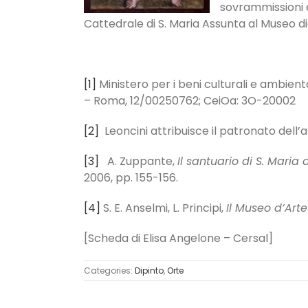
sovrammissioni e
Cattedrale di S. Maria Assunta al Museo d
[1]
Ministero per i beni culturali e ambienta
– Roma, 12/00250762; CeiOa: 3O-20002
[2]
Leoncini attribuisce il patronato dell’alt
[3]
A. Zuppante,
Il santuario di S. Maria
2006, pp. 155-156.
[4]
S. E. Anselmi, L. Principi,
Il Museo d’Arte
[Scheda di Elisa Angelone – Cersal]
Categories:
Dipinto
,
Orte