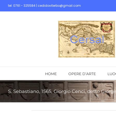
Skip
tel: 0761 - 325584 | cedidoviterbo@gmail.com
to
content
HOME
OPERE D’ARTE
LUO
S. Sebastiano, 1565, Giorgio Cenci, detto Giorg