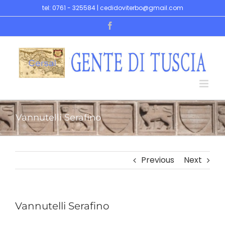
Skip
tel: 0761 - 325584 | cedidoviterbo@gmail.com
to
Facebook
content
Vannutelli Serafino
Previous
Next
Vannutelli Serafino