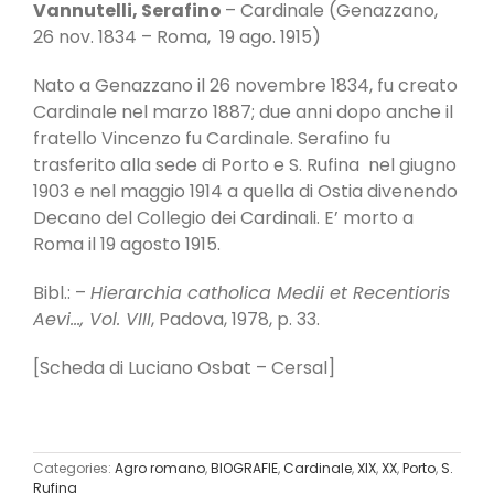
Vannutelli, Serafino
– Cardinale (Genazzano,
26 nov. 1834 – Roma, 19 ago. 1915)
Nato a Genazzano il 26 novembre 1834, fu creato
Cardinale nel marzo 1887; due anni dopo anche il
fratello Vincenzo fu Cardinale. Serafino fu
trasferito alla sede di Porto e S. Rufina nel giugno
1903 e nel maggio 1914 a quella di Ostia divenendo
Decano del Collegio dei Cardinali. E’ morto a
Roma il 19 agosto 1915.
Bibl.: –
Hierarchia catholica Medii et Recentioris
Aevi…, Vol. VIII
, Padova, 1978, p. 33.
[Scheda di Luciano Osbat – Cersal]
Categories:
Agro romano
,
BIOGRAFIE
,
Cardinale
,
XIX
,
XX
,
Porto
,
S.
Rufina