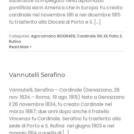
sacerdote fu impiegato nella diplomazia
pontificia sia in America che in Europa. Fu creato
cardinale nel novembre 1911 e nel dicembre 1915
fu trasferito alla Diocesi di Porto e S. [...]
Categories:
Agro romano
,
BIOGRAFIE
,
Cardinale
,
XIX
,
XX
,
Porto
,
S.
Rufina
Read More
Vannutelli Serafino
Vannutelli, Serafino – Cardinale (Genazzano, 26
nov. 1834 – Roma, 19 ago. 1915) Nato a Genazzano
il 26 novembre 1834, fu creato Cardinale nel
marzo 1887; due anni dopo anche il fratello
Vincenzo fu Cardinale. Serafino fu trasferito alla
sede di Porto e S. Rufina nel giugno 1903 e nel
maggio 1914 a quella di [...]