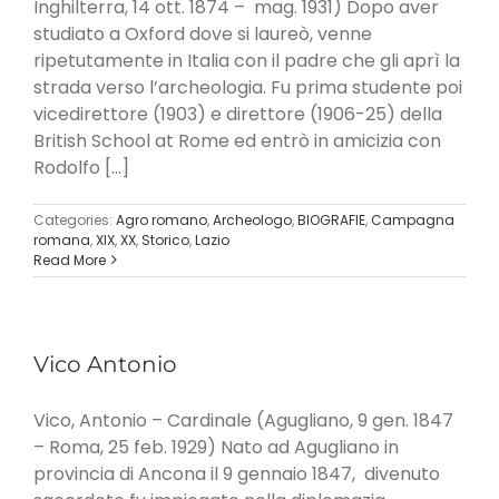
Inghilterra, 14 ott. 1874 – mag. 1931) Dopo aver
studiato a Oxford dove si laureò, venne
ripetutamente in Italia con il padre che gli aprì la
strada verso l’archeologia. Fu prima studente poi
vicedirettore (1903) e direttore (1906-25) della
British School at Rome ed entrò in amicizia con
Rodolfo [...]
Categories:
Agro romano
,
Archeologo
,
BIOGRAFIE
,
Campagna
romana
,
XIX
,
XX
,
Storico
,
Lazio
Read More
Vico Antonio
Vico, Antonio – Cardinale (Agugliano, 9 gen. 1847
– Roma, 25 feb. 1929) Nato ad Agugliano in
provincia di Ancona il 9 gennaio 1847, divenuto