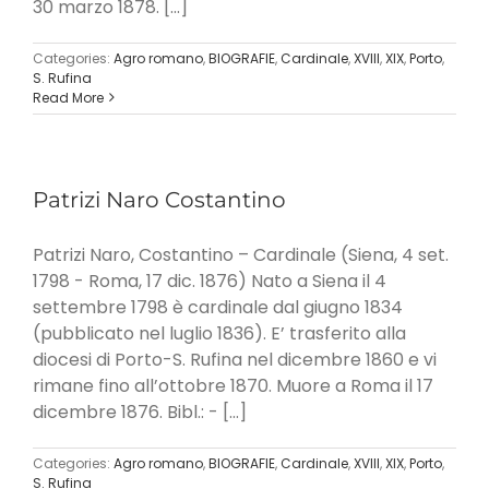
30 marzo 1878. [...]
Categories:
Agro romano
,
BIOGRAFIE
,
Cardinale
,
XVIII
,
XIX
,
Porto
,
S. Rufina
Read More
Patrizi Naro Costantino
Patrizi Naro, Costantino – Cardinale (Siena, 4 set.
1798 - Roma, 17 dic. 1876) Nato a Siena il 4
settembre 1798 è cardinale dal giugno 1834
(pubblicato nel luglio 1836). E’ trasferito alla
diocesi di Porto-S. Rufina nel dicembre 1860 e vi
rimane fino all’ottobre 1870. Muore a Roma il 17
dicembre 1876. Bibl.: - [...]
Categories:
Agro romano
,
BIOGRAFIE
,
Cardinale
,
XVIII
,
XIX
,
Porto
,
S. Rufina