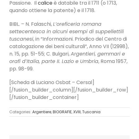
Passione. Il
calice
è databile tra il 1711 (o 1713,
quando ottiene la patente) e il 1718.
BIBL. – N. Falaschi,
L’oreficeria romana
settecentesca in alcuni esempi di suppellettili
tuscanesi
, in “Informazioni. Priodico del Centro di
catalogazione dei beni culturali”, Anno VII (12998),
n. 15, pp. 51-55; C. Bulgari,
Argentieri, gemmari e
orafi d’Italia, parte II. Lazio e Umbria
, Roma 1957,
pp. 98-99.
[Scheda di Luciano Osbat – Cersal]
[/fusion_builder_column][/fusion_builder_row]
[/fusion_builder_container]
Categories:
Argentiere
,
BIOGRAFIE
,
XVIII
,
Tuscania