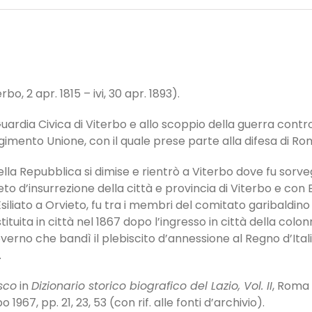
bo, 2 apr. 1815 – ivi, 30 apr. 1893).
uardia Civica di Viterbo e allo scoppio della guerra contr
ggimento Unione, con il quale prese parte alla difesa di Ro
 della Repubblica si dimise e rientrò a Viterbo dove fu sor
to d’insurrezione della città e provincia di Viterbo e co
Esiliato a Orvieto, fu tra i membri del comitato garibaldino o
uita in città nel 1867 dopo l’ingresso in città della colonna
rno che bandì il plebiscito d’annessione al Regno d’Italia. 
.
sco
in
Dizionario storico biografico del Lazio, Vol. II
, Roma 
bo 1967, pp. 21, 23, 53 (con rif. alle fonti d’archivio).