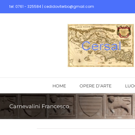
Skip
tel: 0761 - 325584 | cedidoviterbo@gmail.com
to
content
HOME
OPERE D’ARTE
LUO
Carnevalini Francesco