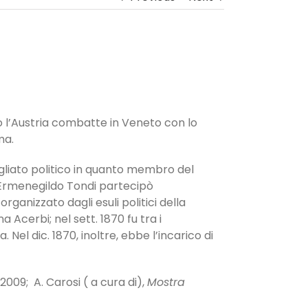
o l’Austria combatte in Veneto con lo
ma.
vegliato politico in quanto membro del
n Ermenegildo Tondi partecipò
rganizzato dagli esuli politici della
 Acerbi; nel sett. 1870 fu tra i
Nel dic. 1870, inoltre, ebbe l’incarico di
2009; A. Carosi ( a cura di),
Mostra