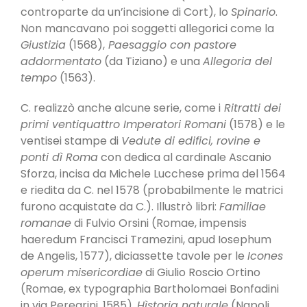
controparte da un’incisione di Cort), lo
Spinario
.
Non mancavano poi soggetti allegorici come la
Giustizia
(1568),
Paesaggio con pastore
addormentato
(da Tiziano) e una
Allegoria del
tempo
(1563).
C. realizzò anche alcune serie, come i
Ritratti dei
primi ventiquattro Imperatori Romani
(1578) e le
ventisei stampe di
Vedute di edifici, rovine e
ponti dì Roma
con dedica al cardinale Ascanio
Sforza, incisa da Michele Lucchese prima del 1564
e riedita da C. nel 1578 (probabilmente le matrici
furono acquistate da C.). Illustrò libri:
Familiae
romanae
di Fulvio Orsini (Romae, impensis
haeredum Francisci Tramezini, apud Iosephum
de Angelis, 1577), diciassette tavole per le
Icones
operum misericordiae
di Giulio Roscio Ortino
(Romae, ex typographia Bartholomaei Bonfadini
in via Pe­regrini, 1585),
Hìstoria naturale
(Napoli,