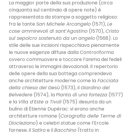
La maggior parte della sua produzione (circa
cinquanta sul centinaio di opere note) è
rappresentata da stampe a soggetto religioso:
fra le tante
San Michele Arcangelo
(1571),
Le
cose ammirevoli di sant’Agostino
(1570),
Cristo
sul sepolcro sostenuto da un angelo
(1568). Lo
stile delle sue incisioni rispecchiava pienamente
le nuove esigenze diffuse dalla Controriforma
ovvero commuovere e toccare l’anima dei fedeli
attraverso le immagini devozionali. Il repertorio
delle opere della sua bottega comprendeva
anche architetture moderne come la
Facciata
della chiesa del Gesù
(1573), il
Giardino del
Belvedere
(1574), la
Pianta di una fortezza
(1577)
e la
Villa d’Este a Tivoli
(1575) desunta da un
bulino di Étienne Dupérac: vi erano anche
architetture romane (
Corografia delle Terme di
Diocleziano
) e celebri statue come l’Ercole
farnese, il
Satiro
e il
Bacchino
(tratto in