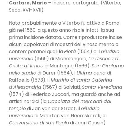
Cartaro, Mario
– Incisore, cartografo, (Viterbo,
Secc. XVI-XVII).
Nato probabilmente a Viterbo fu attivo a Roma
già nel 1560: a questo anno risale infatti la sua
prima incisione datata. Come riproduttore incise
alcuni capolavori di maestri del Rinascimento o
contemporanei quali la
Pietà
(1564) e il
Giudizio
universale
(1569) di Michelangelo,
La discesa di
Cristo al limbo
di Mantegna (1566),
San Girolamo
nello studio
di Dürer (1564), l’
Ultima cena
di
Raffaello (1573), il
Martirio di santa Caterina
d’Alessandria
(1567) di Salviati,
Santa Verediana
(1574) di Federico Zuccari, ma guardò anche ad
artisti nordici (la
Cacciata dei mercanti dal
tempio
di Jan van der Straet, il
Giudizio
universale
di Maarten van Heemskerck, la
Conversione di san Paolo
di Jean Cousin).