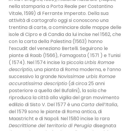
nella stamparia a Porta Reale per Costantino
Vitale, 1599) di Ferrante Imperato. Della sua
attività di cartografo oggi si conoscono una
trentina di carte, a cominciare dalle mappe delle
isole di Cipro e di Candia da lui incise nel 1562, che
con la carta della Palestina (1563) hanno
l’excudit del veneziano Bertelli. Seguirono le
piante di Raab (1566), Famagosta ( 1571 ) e Tunisi
( 1574). Nel 1574 incise la pic­cola
Urbis Romae
descrìptio
, una pianta di Roma moderna, e l’anno
successivo la grande
Novissimae urbis Romae
accuratissima descriptio
(di circa 25 anni
posteriore a quella del Bufalini), la sola che
riproduca la città alla vigilia del gran movimento
edilizio di Sisto V. Del 1577 è una
Carta dell’Italia
,
del 1579 sono le piante di Roma antica, di
Maastricht e di Napoli. Nel 1580 incise la rara
Descrittione del territorio di Perugia
disegnata