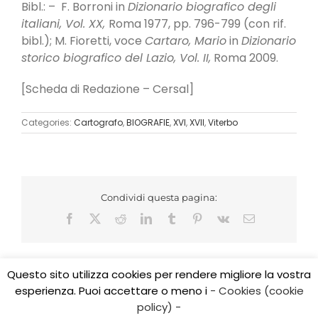
Bibl.: – F. Borroni in
Dizionario biografico degli
italiani, Vol. XX,
Roma 1977, pp. 796-799 (con rif.
bibl.); M. Fioretti, voce
Cartaro, Mario
in
Dizionario
storico biografico del Lazio, Vol. II,
Roma 2009.
[Scheda di Redazione – Cersal]
Categories:
Cartografo
,
BIOGRAFIE
,
XVI
,
XVII
,
Viterbo
Condividi questa pagina:
Facebook
X
Reddit
LinkedIn
Tumblr
Pinterest
Vk
Email
Questo sito utilizza cookies per rendere migliore la vostra
esperienza. Puoi accettare o meno i
- Cookies (cookie
Copyright 2017 CEDIDO v.2.3 | All Rights Reserved | Tel.
policy) -
0761/325584