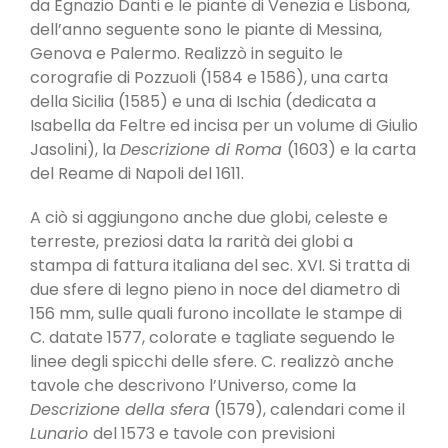
da Egnazio Danti e le piante di Venezia e Lisbona,
dell’anno seguente sono le piante di Messina,
Genova e Palermo. Realizzò in seguito le
corografie di Pozzuoli (1584 e 1586), una carta
della Sicilia (1585) e una di Ischia (dedicata a
Isabella da Feltre ed incisa per un volume di Giulio
Jasolini), la
Descrizione di Roma
(1603) e la carta
del Reame di Napoli del 1611.
A ciò si aggiungono anche due globi, celeste e
terreste, preziosi data la rarità dei globi a
stampa di fattura italiana del sec. XVI. Si tratta di
due sfere di legno pieno in noce del diametro di
156 mm, sulle quali furono incollate le stampe di
C. datate 1577, colorate e tagliate seguendo le
linee degli spicchi delle sfere. C. realizzò anche
tavole che descrivono l’Universo, come la
Descrizione della sfera
(1579), calendari come il
Lunario
del 1573 e tavole con previsioni