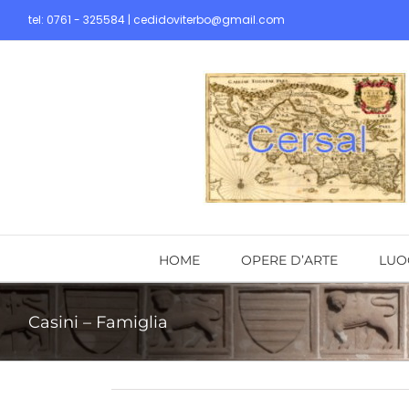
Skip
tel: 0761 - 325584 | cedidoviterbo@gmail.com
to
content
HOME
OPERE D’ARTE
LUO
Casini – Famiglia