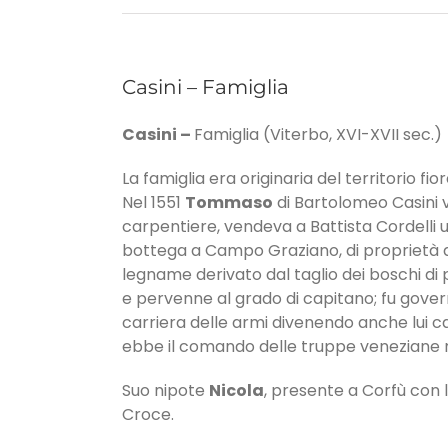
Casini – Famiglia
Casini
–
Famiglia (Viterbo, XVI-XVII sec.)
La famiglia era originaria del territorio fi
Nel 1551
Tommaso
di Bartolomeo Casini 
carpentiere, vendeva a Battista Cordelli 
bottega a Campo Graziano, di proprietà de
legname derivato dal taglio dei boschi di pr
e pervenne al grado di capitano; fu govern
carriera delle armi divenendo anche lui cap
ebbe il comando delle truppe veneziane nel
Suo nipote
Nicola
, presente a Corfù con l
Croce.