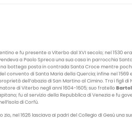
orentino e fu presente a Viterbo dal XVI secolo; nel 1530 era 
vendeva a Paolo Spreca una sua casa in parrocchia Santa
una bottega posta in contrada Santa Croce mentre pochi a
l convento di Santa Maria della Quercia; infine nel 1569 
oprietà dell’abazia di San Martino al Cimino. Tra i figli di 
atore di Viterbo negli anni 1604-1605; suo fratello
Barto
itano; fu al servizio della Repubblica di Venezia e fu gover
l’isola di Corfù.
o zio, nel 1626 lasciava ai padri del Collegio di Gesù una 