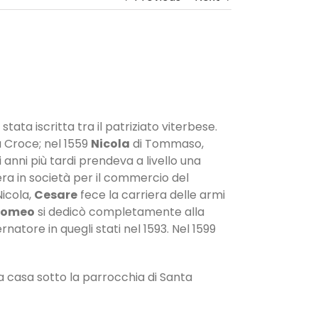
stata iscritta tra il patriziato viterbese.
 Croce; nel 1559
Nicola
di Tommaso,
nni più tardi prendeva a livello una
era in società per il commercio del
Nicola,
Cesare
fece la carriera delle armi
lomeo
si dedicò completamente alla
natore in quegli stati nel 1593. Nel 1599
sua casa sotto la parrocchia di Santa