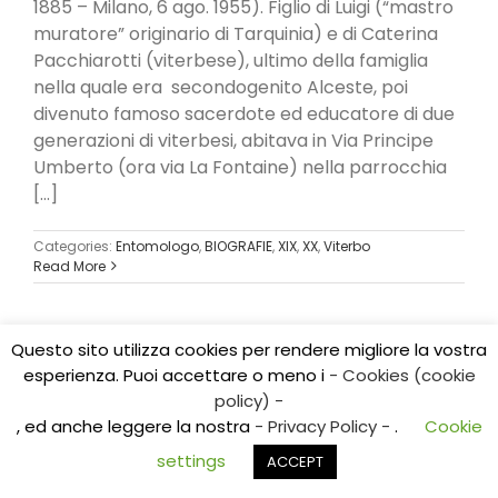
1885 – Milano, 6 ago. 1955). Figlio di Luigi (“mastro
muratore” originario di Tarquinia) e di Ca­terina
Pacchiarotti (viterbese), ultimo della famiglia
nella quale era secondogenito Alceste, poi
divenuto famoso sacerdote ed educatore di due
generazioni di viterbesi, abitava in Via Principe
Umberto (ora via La Fontaine) nella parrocchia
[...]
Categories:
Entomologo
,
BIOGRAFIE
,
XIX
,
XX
,
Viterbo
Read More
Questo sito utilizza cookies per rendere migliore la vostra
esperienza. Puoi accettare o meno i
- Cookies (cookie
Copyright 2017 CEDIDO v.2.3 | All Rights Reserved | Tel.
policy) -
0761/325584
, ed anche leggere la nostra
- Privacy Policy -
.
Cookie
E-mail: cedidoviterbo@gmail.com | E-mail:
centroricerchealtolazio@gmail.com
settings
ACCEPT
Facebook