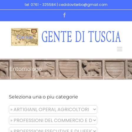
Skip
tel: 0761 - 325584 | cedidoviterbo@gmail.com
to
Facebook
content
Entomologo
Seleziona una o piu categorie