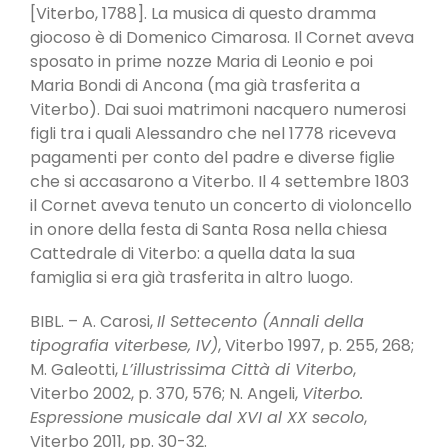
[Viterbo, 1788]. La musica di questo dramma
giocoso è di Domenico Cimarosa. Il Cornet aveva
sposato in prime nozze Maria di Leonio e poi
Maria Bondi di Ancona (ma già trasferita a
Viterbo). Dai suoi matrimoni nacquero numerosi
figli tra i quali Alessandro che nel 1778 riceveva
pagamenti per conto del padre e diverse figlie
che si accasarono a Viterbo. Il 4 settembre 1803
il Cornet aveva tenuto un concerto di violoncello
in onore della festa di Santa Rosa nella chiesa
Cattedrale di Viterbo: a quella data la sua
famiglia si era già trasferita in altro luogo.
BIBL. – A. Carosi,
Il Settecento (Annali della
tipografia viterbese, IV)
, Viterbo 1997, p. 255, 268;
M. Galeotti,
L’illustrissima Città di Viterbo
,
Viterbo 2002, p. 370, 576; N. Angeli,
Viterbo.
Espressione musicale dal XVI al XX secolo
,
Viterbo 2011, pp. 30-32.