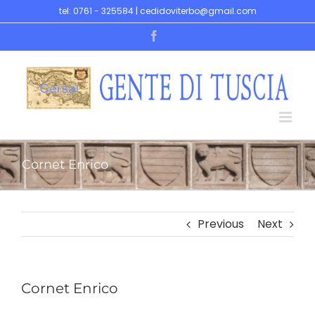
Skip
tel: 0761 - 325584 | cedidoviterbo@gmail.com
to
Facebook
content
Cornet Enrico
Previous
Next
Cornet Enrico