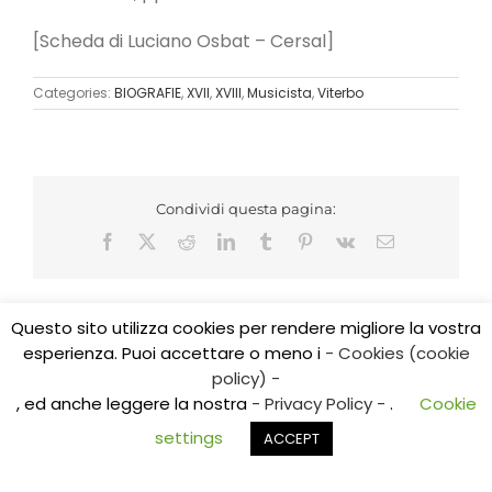
[Scheda di Luciano Osbat – Cersal]
Categories:
BIOGRAFIE
,
XVII
,
XVIII
,
Musicista
,
Viterbo
Condividi questa pagina:
Facebook
X
Reddit
LinkedIn
Tumblr
Pinterest
Vk
Email
Questo sito utilizza cookies per rendere migliore la vostra
esperienza. Puoi accettare o meno i
- Cookies (cookie
Copyright 2017 CEDIDO v.2.3 | All Rights Reserved | Tel.
policy) -
0761/325584
, ed anche leggere la nostra
- Privacy Policy -
.
Cookie
E-mail: cedidoviterbo@gmail.com | E-mail:
centroricerchealtolazio@gmail.com
settings
ACCEPT
Facebook