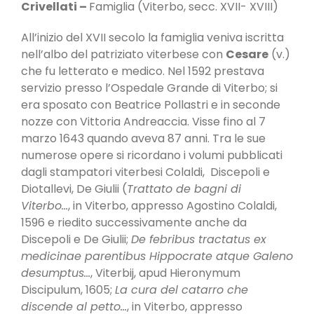
Crivellati
–
Famiglia (Viterbo, secc. XVII- XVIII)
All’inizio del XVII secolo la famiglia veniva iscritta
nell’albo del patriziato viterbese con
Cesare
(v.)
che fu letterato e medico. Nel 1592 prestava
servizio presso l’Ospedale Grande di Viterbo; si
era sposato con Beatrice Pollastri e in seconde
nozze con Vittoria Andreaccia. Visse fino al 7
marzo 1643 quando aveva 87 anni. Tra le sue
numerose opere si ricordano i volumi pubblicati
dagli stampatori viterbesi Colaldi, Discepoli e
Diotallevi, De Giulii (
Trattato de bagni di
Viterbo…
, in Viterbo, appresso Agostino Colaldi,
1596 e riedito successivamente anche da
Discepoli e De Giulii;
De febribus tractatus ex
medicinae parentibus Hippocrate atque Galeno
desumptus…
, Viterbij, apud Hieronymum
Discipulum, 1605;
La cura del catarro che
discende al petto…
, in Viterbo, appresso