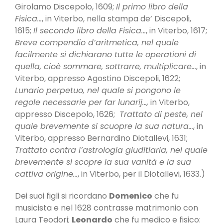
Girolamo Discepolo, 1609;
Il primo libro della
Fisica…
, in Viterbo, nella stampa de’ Discepoli,
1615;
Il secondo libro della Fisica…
, in Viterbo, 1617;
Breve compendio d’aritmetica, nel quale
facilmente si dichiarano tutte le operationi di
quella, cioè sommare, sottrarre, multiplicare…
, in
Viterbo, appresso Agostino Discepoli, 1622;
Lunario perpetuo, nel quale si pongono le
regole necessarie per far lunarij…,
in Viterbo,
appresso Discepolo, 1626;
Trattato di peste, nel
quale brevemente si scuopre la sua natura…
, in
Viterbo, appresso Bernardino Diotallevi, 1631;
Trattato contra l’astrologia giuditiaria, nel quale
brevemente si scopre la sua vanità e la sua
cattiva origine…
, in Viterbo, per il Diotallevi, 1633.)
Dei suoi figli si ricordano
Domenico
che fu
musicista e nel 1628 contrasse matrimonio con
Laura Teodori;
Leonardo
che fu medico e fisico: