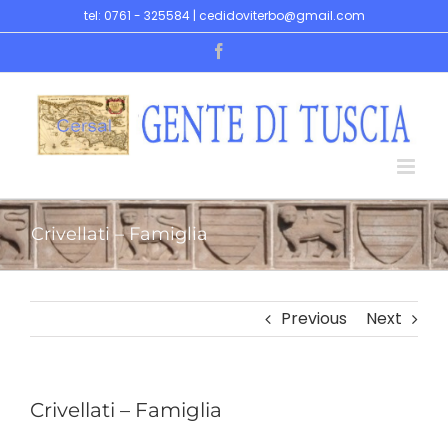
Skip
tel: 0761 - 325584 | cedidoviterbo@gmail.com
to
Facebook
content
Crivellati – Famiglia
Previous
Next
Crivellati – Famiglia