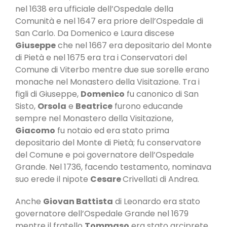
nel 1638 era ufficiale dell’Ospedale della
Comunità e nel 1647 era priore dell’Ospedale di
San Carlo. Da Domenico e Laura discese
Giuseppe
che nel 1667 era depositario del Monte
di Pietà e nel 1675 era tra i Conservatori del
Comune di Viterbo mentre due sue sorelle erano
monache nel Monastero della Visitazione. Tra i
figli di Giuseppe,
Domenico
fu canonico di San
Sisto,
Orsola
e
Beatrice
furono educande
sempre nel Monastero della Visitazione,
Giacomo
fu notaio ed era stato prima
depositario del Monte di Pietà; fu conservatore
del Comune e poi governatore dell’Ospedale
Grande. Nel 1736, facendo testamento, nominava
suo erede il nipote
Cesare
Crivellati di Andrea.
Anche
Giovan Battista
di Leonardo era stato
governatore dell’Ospedale Grande nel 1679
mentre il fratello
Tommaso
era stato arciprete