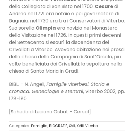
della Collegiata di San Sisto nel 1700.
Cesare
di
Andrea nel 1721 era notaio e poi governatore di
Bagnaia; nel 1730 era tra i Conservatori di Viterbo.
Sua sorella
Olimpia
era novizia nel Monastero
della Visitazione nel 1726. In questi primi decenni
del Settecento si esaurì la discendenza dei
Crivellati a Viterbo. Avevano abitazione nei pressi
della chiesa della Compagnia di Sant’Orsola, più
volte beneficiata dai Crivellati; la sepoltura nella
chiesa di Santa Maria in Gradi.
BIBL. – N. Angeli,
Famiglie viterbesi. Storia e
cronaca. Genealogie e stemmi
, Viterbo 2002, pp.
178-180.
[Scheda di Luciano Osbat – Cersal]
Categories:
Famiglia
,
BIOGRAFIE
,
XVII
,
XVIII
,
Viterbo